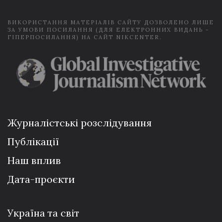
*
ВИКОРИСТАННЯ МАТЕРІАЛІВ САЙТУ ДОЗВОЛЕНО ЛИШЕ
ЗА УМОВИ ПОСИЛАННЯ (ДЛЯ ЕЛЕКТРОННИХ ВИДАНЬ -
ГІПЕРПОСИЛАННЯ) НА САЙТ NIKCENTER.
Журналістські розслідування
Публікації
Наш вплив
Дата-проєкти
Україна та світ