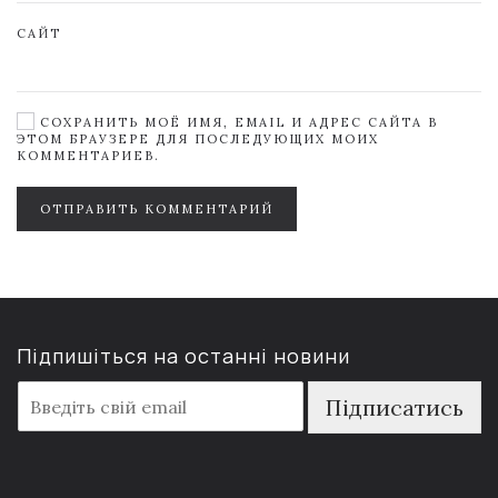
САЙТ
СОХРАНИТЬ МОЁ ИМЯ, EMAIL И АДРЕС САЙТА В
ЭТОМ БРАУЗЕРЕ ДЛЯ ПОСЛЕДУЮЩИХ МОИХ
КОММЕНТАРИЕВ.
ОТПРАВИТЬ КОММЕНТАРИЙ
Підпишіться на останні новини
E
Підписатись
m
a
i
l