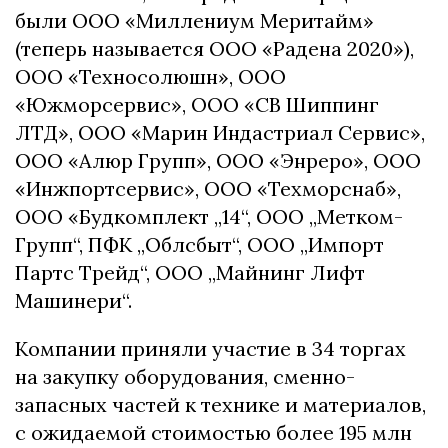
были ООО «Миллениум Меритайм»
(теперь называется ООО «Радена 2020»),
ООО «Техносолюшн», ООО
«Южморсервис», ООО «СВ Шиппинг
ЛТД», ООО «Марин Индастриал Сервис»,
ООО «Алюр Групп», ООО «Энреро», ООО
«Инжпортсервис», ООО «Техморснаб»,
ООО «Будкомплект „14“, ООО „Метком-
Групп“, ПФК „Облсбыт“, ООО „Импорт
Партс Трейд“, ООО „Майнинг Лифт
Машинери“.
Компании приняли участие в 34 торгах
на закупку оборудования, сменно-
запасных частей к технике и материалов,
с ожидаемой стоимостью более 195 млн