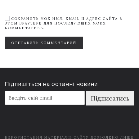
СОХРАНИТЬ МОЁ ИМЯ, EMAIL И АДРЕС САЙТА В
ЭТОМ БРАУЗЕРЕ ДЛЯ ПОСЛЕДУЮЩИХ МОИХ
КОММЕНТАРИЕВ.
ОТПРАВИТЬ КОММЕНТАРИЙ
Підпишіться на останні новини
E
Підписатись
m
a
i
l
*
ВИКОРИСТАННЯ МАТЕРІАЛІВ САЙТУ ДОЗВОЛЕНО ЛИШЕ