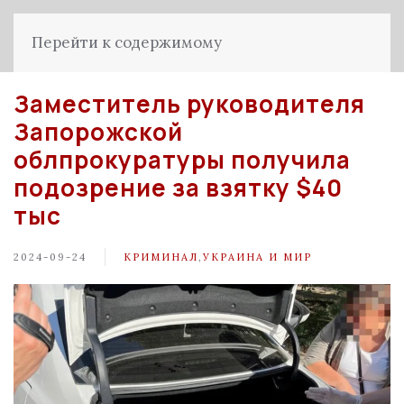
Перейти к содержимому
Заместитель руководителя
Запорожской
облпрокуратуры получила
подозрение за взятку $40
тыс
2024-09-24
КРИМИНАЛ
,
УКРАИНА И МИР