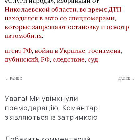
«Слуги народа», избранный от
Николаевской области, во время ДТП
находился в авто со спецномерами,
которые запрещают остановку и осмотр
автомобиля
.
агент РФ
,
война в Украине
,
госизмена
,
дубинский
,
РФ
,
следствие
,
суд
← РАНЕЕ
ДАЛЕЕ →
Увага! Ми увімкнули
премодерацію. Коментарі
з'являються із затримкою
Добавить комментарий