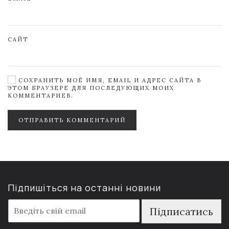
САЙТ
СОХРАНИТЬ МОЁ ИМЯ, EMAIL И АДРЕС САЙТА В
ЭТОМ БРАУЗЕРЕ ДЛЯ ПОСЛЕДУЮЩИХ МОИХ
КОММЕНТАРИЕВ.
ОТПРАВИТЬ КОММЕНТАРИЙ
Підпишіться на останні новини
E
Підписатись
m
a