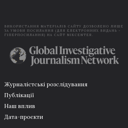
i
l
*
ВИКОРИСТАННЯ МАТЕРІАЛІВ САЙТУ ДОЗВОЛЕНО ЛИШЕ
ЗА УМОВИ ПОСИЛАННЯ (ДЛЯ ЕЛЕКТРОННИХ ВИДАНЬ -
ГІПЕРПОСИЛАННЯ) НА САЙТ NIKCENTER.
Журналістські розслідування
Публікації
Наш вплив
Дата-проєкти