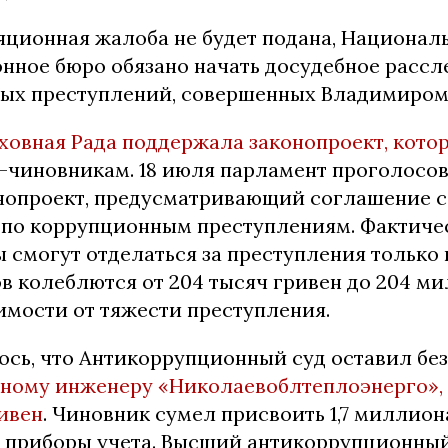
яционная жалоба не будет подана, Национал
нное бюро обязано начать досудебное рассл
ых преступлений, совершенных Владимиром
ховная Рада поддержала законопроект, кото
-чиновникам. 18 июля парламент проголосов
онопроект, предусматривающий соглашение с
 по коррупционным преступлениям. Фактиче
 смогут отделаться за преступления только
 колеблются от 204 тысяч гривен до 204 м
имости от тяжести преступления.
ось, что Антикоррупционный суд оставил бе
вному инженеру «Николаевоблтеплоэнерго»
ивен
. Чиновник сумел присвоить 1,7 миллион
 приборы учета. Высший антикоррупционный