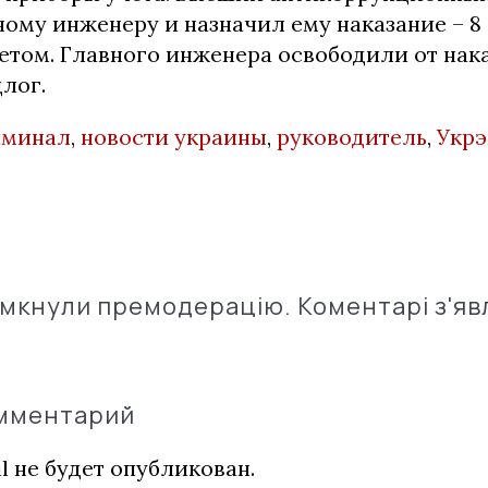
ному инженеру и назначил ему наказание – 8
етом. Главного инженера освободили от нака
лог.
иминал
,
новости украины
,
руководитель
,
Укрэ
імкнули премодерацію. Коментарі з'яв
омментарий
l не будет опубликован.