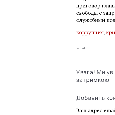
приговор глав
свободы с запр
служебный под
коррупция
,
кр
← РАНЕЕ
Увага! Ми ув
затримкою
Добавить к
Ваш адрес emai