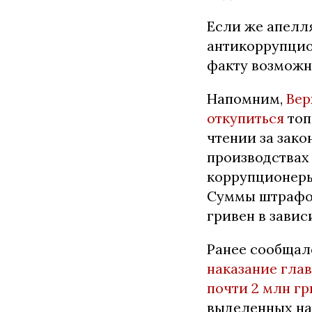
Если же апелл
антикоррупцио
факту возможн
Напомним,
Вер
откупиться
топ
чтении за зак
производствах
коррупционеры
Суммы штрафов
гривен в завис
Ранее сообщал
наказание гла
почти 2 млн гр
выделенных на