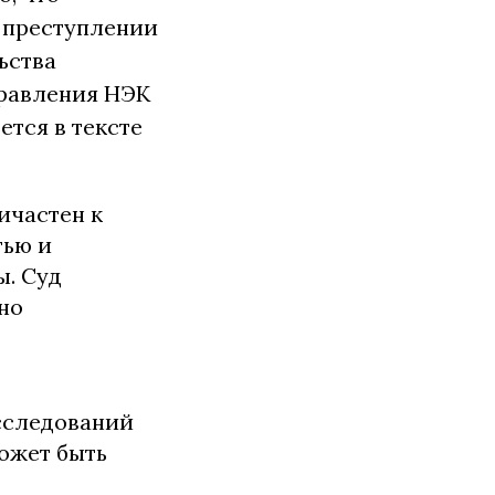
о преступлении
ьства
равления НЭК
тcя в тексте
ичастен к
тью и
. Суд
но
асследований
ожет быть