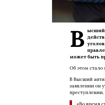
В
ысший 
действ
уголов
правле
может быть п
Об этом стало
В Высший анти
заявлении он у
преступлении,
«Во время с