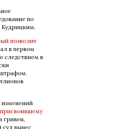
ьное
едование по
 Кудрицким.
рый позволит
ал в первом
о следствием в
ски
 штрафом.
иллионов
з изменений
, присвоившему
а гривен,
 суд вынес