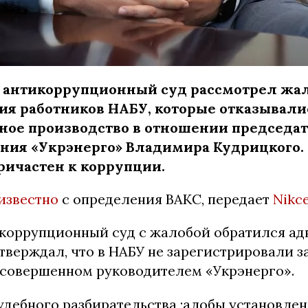
антикоррупционный суд рассмотрел жал
ия работников НАБУ, которые отказывали
ное производство в отношении председа
ния «Укрэнерго» Владимира Кудрицкого.
ричастен к коррупции.
известно
с определения ВАКС, передает
Nikc
коррупционный суд с жалобой обратился адв
тверждал, что в НАБУ не зарегистрировали з
 совершенном руководителем «Укрэнерго».
удебного разбирательства ;алобы установлен