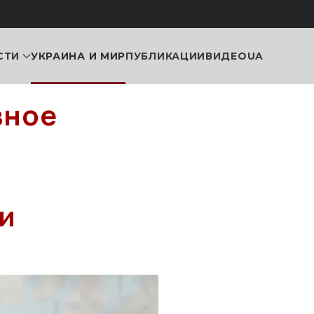
СТИ
УКРАИНА И МИР
ПУБЛИКАЦИИ
ВИДЕО
UA
вное
и