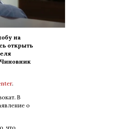
обу на
сь открыть
теля
 Чиновник
enter
.
окат. В
аявление о
о, что