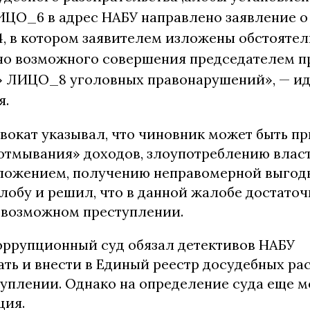
ЛИЦО_6 в адрес НАБУ направлено заявление 
24, в котором заявителем изложены обстоятел
но возможного совершения председателем п
» ЛИЦО_8 уголовных правонарушений», — иде
я.
двокат указывал, что чиновник может быть пр
отмывания» доходов, злоупотреблению влас
ожением, получению неправомерной выгоды
лобу и решил, что в данной жалобе достаточ
возможном преступлении.
ррупционный суд обязал детективов НАБУ
ать и внести в Единый реестр досудебных р
туплении. Однако на определение суда еще м
ция.