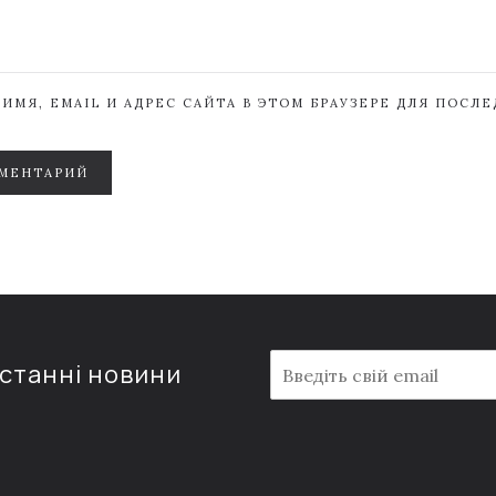
ИМЯ, EMAIL И АДРЕС САЙТА В ЭТОМ БРАУЗЕРЕ ДЛЯ ПОСЛ
МЕНТАРИЙ
E
останні новини
m
a
i
l
*