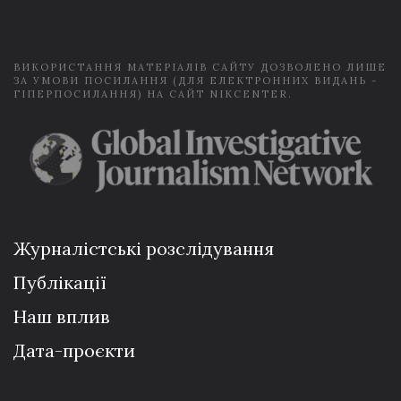
l
*
ВИКОРИСТАННЯ МАТЕРІАЛІВ САЙТУ ДОЗВОЛЕНО ЛИШЕ
ЗА УМОВИ ПОСИЛАННЯ (ДЛЯ ЕЛЕКТРОННИХ ВИДАНЬ -
ГІПЕРПОСИЛАННЯ) НА САЙТ NIKCENTER.
Журналістські розслідування
Публікації
Наш вплив
Дата-проєкти