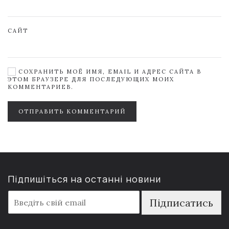
САЙТ
СОХРАНИТЬ МОЁ ИМЯ, EMAIL И АДРЕС САЙТА В
ЭТОМ БРАУЗЕРЕ ДЛЯ ПОСЛЕДУЮЩИХ МОИХ
КОММЕНТАРИЕВ.
ОТПРАВИТЬ КОММЕНТАРИЙ
Підпишіться на останні новини
E
Підписатись
m
a
i