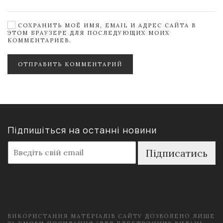
СОХРАНИТЬ МОЁ ИМЯ, EMAIL И АДРЕС САЙТА В
ЭТОМ БРАУЗЕРЕ ДЛЯ ПОСЛЕДУЮЩИХ МОИХ
КОММЕНТАРИЕВ.
ОТПРАВИТЬ КОММЕНТАРИЙ
Підпишіться на останні новини
E
Підписатись
m
a
i
l
*
ВИКОРИСТАННЯ МАТЕРІАЛІВ САЙТУ ДОЗВОЛЕНО ЛИШЕ