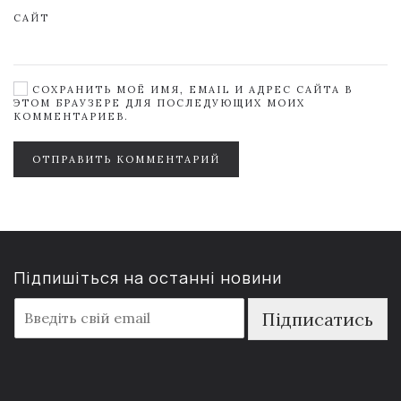
САЙТ
СОХРАНИТЬ МОЁ ИМЯ, EMAIL И АДРЕС САЙТА В
ЭТОМ БРАУЗЕРЕ ДЛЯ ПОСЛЕДУЮЩИХ МОИХ
КОММЕНТАРИЕВ.
ОТПРАВИТЬ КОММЕНТАРИЙ
Підпишіться на останні новини
E
Підписатись
m
a
i
l
*