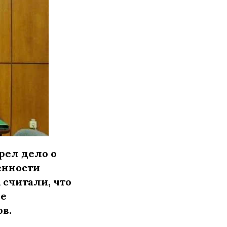
рел дело о
енности
 считали, что
ые
в.