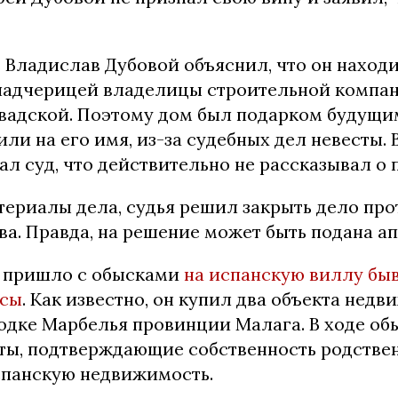
 Владислав Дубовой объяснил, что он находи
падчерицей владелицы строительной компа
вадской. Поэтому дом был подарком будущим
и на его имя, из-за судебных дел невесты.
л суд, что действительно не рассказывал о 
териалы дела, судья решил закрыть дело про
а. Правда, на решение может быть подана а
 пришло с обысками
на испанскую виллу бы
ссы
. Как известно, он купил два объекта нед
одке Марбелья провинции Малага. В ходе об
ты, подтверждающие собственность родстве
спанскую недвижимость.