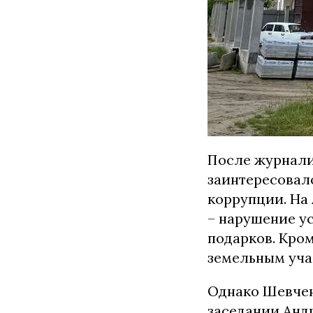
После журнали
заинтересовал
коррупции. На 
– нарушение у
подарков. Кро
земельным уча
Однако Шевчен
заседании Андр