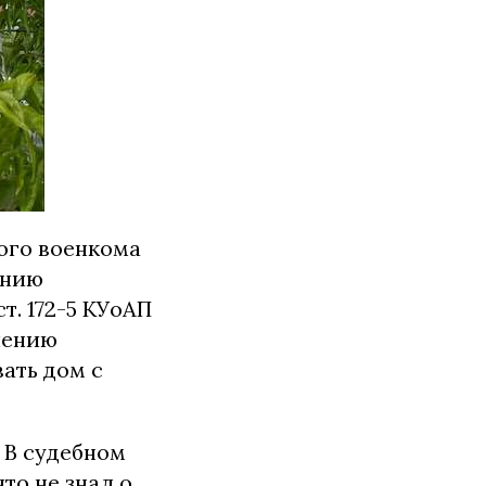
ого военкома
ению
т. 172-5 КУоАП
чению
ать дом с
 В судебном
то не знал о