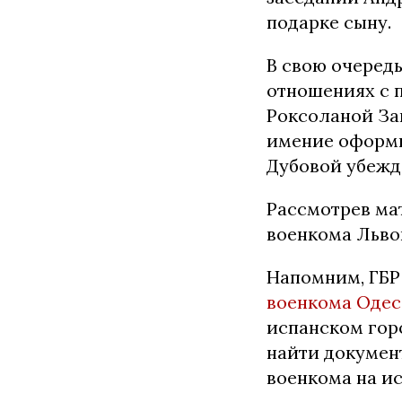
подарке сыну.
В свою очередь
отношениях с 
Роксоланой За
имение оформил
Дубовой убежда
Рассмотрев ма
военкома Львов
Напомним, ГБР
военкома Оде
испанском гор
найти докумен
военкома на и