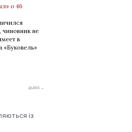
л» о 46
личился
, чиновник не
имеет в
а «Буковель»
ДАЛЕЕ →
ляються із