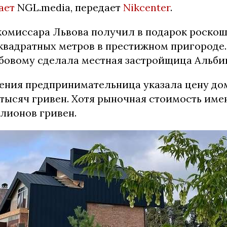
ает
NGL.media, передает
Nikcenter
.
комиссара Львова получил в подарок роско
квадратных метров в престижном пригороде
бовому сделала местная застройщица Альбин
рения предпринимательница указала цену до
 тысяч гривен. Хотя рыночная стоимость име
лионов гривен.