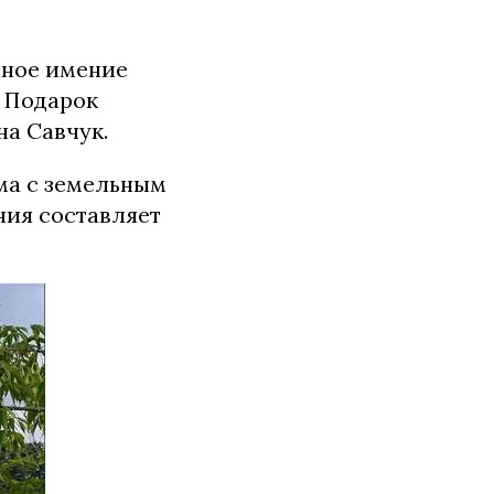
шное имение
. Подарок
а Савчук.
ма с земельным
ния составляет