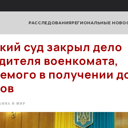
РАССЛЕДОВАНИЯ
РЕГИОНАЛЬНЫЕ НОВО
кий суд закрыл дело
дителя военкомата,
емого в получении д
ов
АИНА И МИР