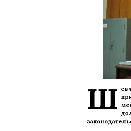
Ш
ев
пр
ме
до
законодатель