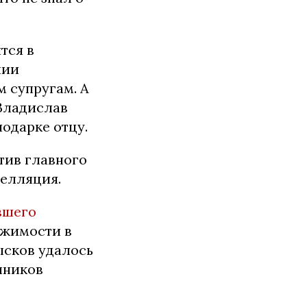
тся в
нии
 супругам. А
 Владислав
подарке отцу.
тив главного
пелляция.
вшего
вижимости в
ысков удалось
нников