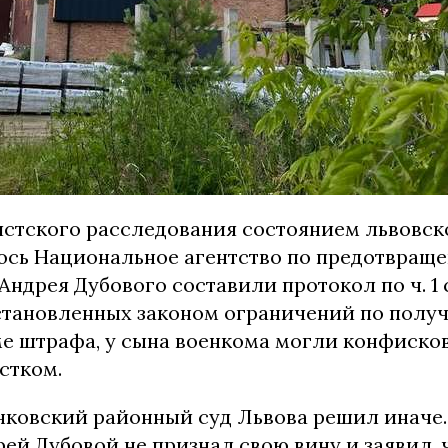
стского расследования состоянием львовск
ось Национальное агентство по предотвращ
Андрея Дубового составили протокол по ч. 1 с
становленных законом ограничений по полу
ме штрафа, у сына военкома могли конфисков
стком.
ковский районный суд Львова решил иначе.
ей Дубовой не признал свою вину и заявил, ч