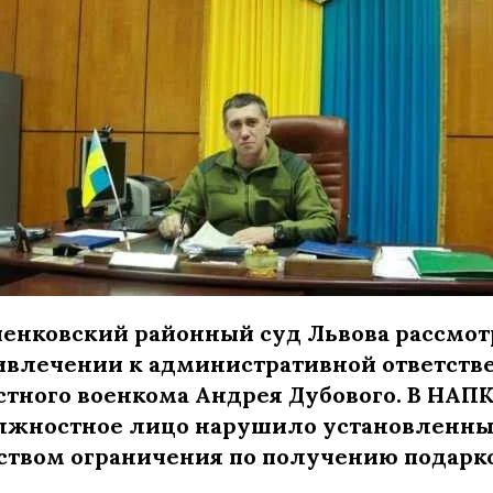
ченковский районный суд Львова рассмот
ивлечении к административной ответств
стного военкома Андрея Дубового. В НАПК
лжностное лицо нарушило установленн
ством ограничения по получению подарко