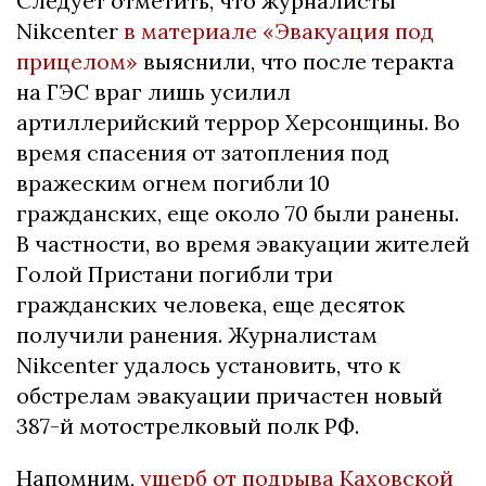
Следует отметить, что журналисты
Nikcenter
в материале «Эвакуация под
прицелом»
выяснили, что после теракта
на ГЭС враг лишь усилил
артиллерийский террор Херсонщины. Во
время спасения от затопления под
вражеским огнем погибли 10
гражданских, еще около 70 были ранены.
В частности, во время эвакуации жителей
Голой Пристани погибли три
гражданских человека, еще десяток
получили ранения. Журналистам
Nikcenter удалось установить, что к
обстрелам эвакуации причастен новый
387-й мотострелковый полк РФ.
Напомним,
ущерб от подрыва Каховской