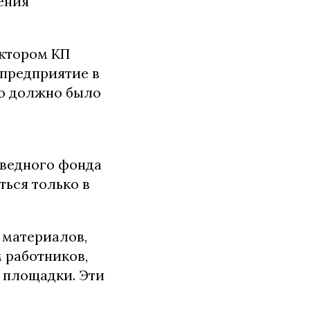
ения
ектором КП
 предприятие в
но должно было
оведного фонда
ься только в
 материалов,
м работников,
 площадки. Эти