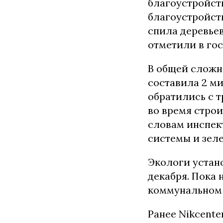
благоустройст
благоустройст
спила деревьев
отметили в го
В общей сложн
составила 2 м
обратились с 
во время стро
словам инспект
системы и зел
Экологи устано
декабря. Пока 
коммунальном 
Ранее Nikcente