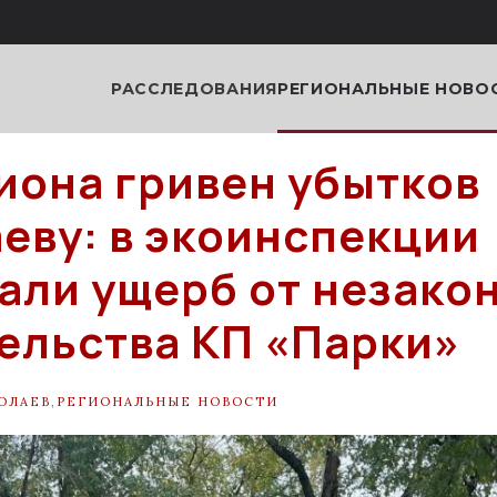
РАССЛЕДОВАНИЯ
РЕГИОНАЛЬНЫЕ НОВО
иона гривен убытков
еву: в экоинспекции
али ущерб от незако
ельства КП «Парки»
ОЛАЕВ
,
РЕГИОНАЛЬНЫЕ НОВОСТИ