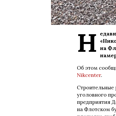
Н
едавн
«Нико
на Фл
намер
Об этом сообщ
Nikcenter
.
Строительные 
уголовного пр
предприятия Д
на Флотском бу