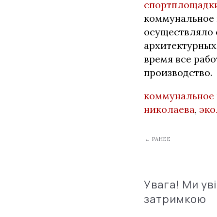
спортплощадк
коммунальное 
осуществляло 
архитектурных 
время все раб
производство.
коммунальное
николаева
,
эко
← РАНЕЕ
Увага! Ми ув
затримкою