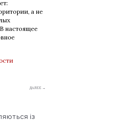
ет:
ритории, а не
алых
 В настоящее
овное
ости
ДАЛЕЕ →
ляються із