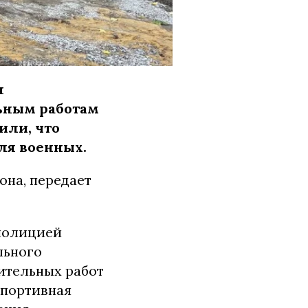
я
ьным работам
или, что
ля военных.
на, передает
 полицией
льного
ительных работ
Спортивная