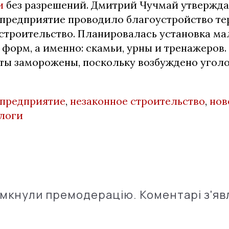
и
без разрешений. Дмитрий Чучмай утвержда
предприятие проводило благоустройство тер
строительство. Планировалась установка м
форм, а именно: скамьи, урны и тренажеров.
оты заморожены, поскольку возбуждено угол
 предприятие
,
незаконное строительство
,
нов
логи
імкнули премодерацію. Коментарі з'яв