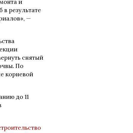
монта и
 в результате
риалов», —
ьства
пекции
вернуть снятый
очвы. По
ие корневой
анию до 11
в
строительство