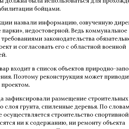
ы должна была использоваться для прохожд
абилитации бойцами.
кции назвали информацию, озвученную дир
 парки», недостоверной. Ведь коммунальное
с требованиями законодательства обязатель
оект и согласовать его с областной военной
й.
вар входит в список объектов природно-зап
ения. Поэтому реконструкция может приводит
 проектом.
да зафиксировали размещение строительных
о слоя грунта, спиленные деревья. По слова
ке осуществляется строительство спортивной
сятся ни к содержанию, ни ремонту объекта