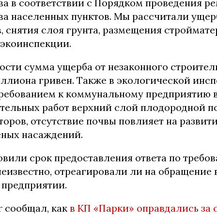
ва в соответствии с Порядком проведения ре
ва населенных пунктов. Мы рассчитали ущерб
, снятия слоя грунта, размещения строймате
сэкоинспекции.
ости сумма ущерба от незаконного строител
иллиона гривен. Также в экологической инс
требованием к коммунальному предприятию 
ительных работ верхний слой плодородной п
оров, отсутствие почвы повлияет на развит
еных насаждений.
вили срок предоставления ответа по требов
неизвестно, отреагировали ли на обращение 
предприятии.
r сообщал, как
в КП «Парки» оправдались за 