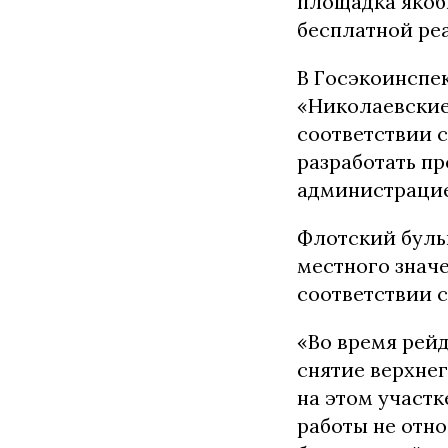
площадка якоб
бесплатной ре
В Госэкоинспе
«Николаевские
соответствии 
разработать пр
администрацие
Флотский буль
местного знач
соответствии с
«Во время рей
снятие верхнег
на этом участ
работы не отно