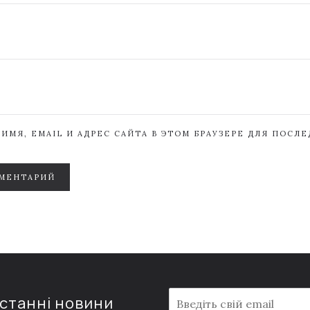
ИМЯ, EMAIL И АДРЕС САЙТА В ЭТОМ БРАУЗЕРЕ ДЛЯ ПОСЛ
МЕНТАРИЙ
E
останні новини
m