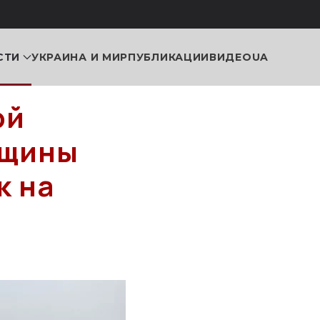
СТИ
УКРАИНА И МИР
ПУБЛИКАЦИИ
ВИДЕО
UA
ой
бщины
к на