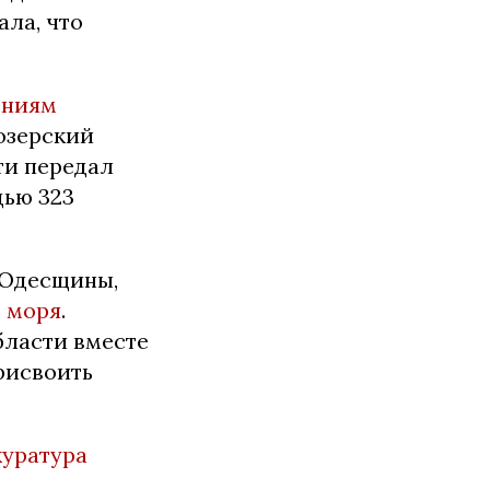
ала, что
ениям
озерский
ти передал
дью 323
 Одесщины,
о моря
.
бласти вместе
рисвоить
уратура