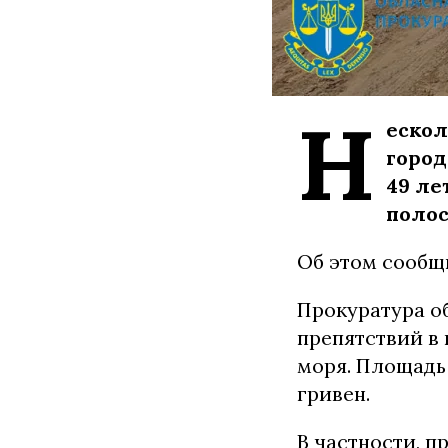
Н
ескол
город
49 ле
полос
Об этом сообщ
Прокуратура о
препятствий в
моря. Площадь 
гривен.
В частности, п