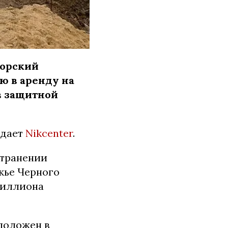
орский
ю в аренду на
в защитной
едает
Nikcenter
.
странении
жье Черного
 миллиона
сположен в