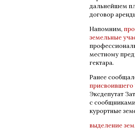
дальнейшем пла
договор аренд
Напомним,
про
земельные уча
профессиональ
местному пред
гектара.
Ранее сообщал
присвоившего 
Эксдепутат За
с сообщниками
курортные зем
выделение зе