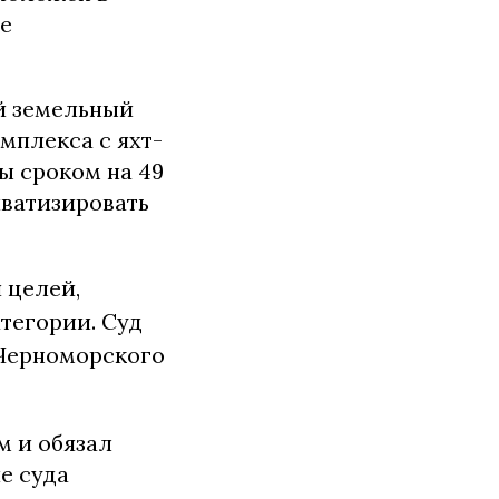
е
й земельный
мплекса с яхт-
ы сроком на 49
иватизировать
 целей,
тегории. Суд
 Черноморского
м и обязал
е суда