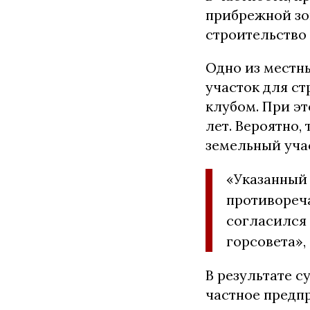
прибрежной зо
строительство
Одно из местн
участок для с
клубом. При э
лет. Вероятно,
земельный уча
«Указанный 
противореч
согласился
горсовета»,
В результате с
частное предп