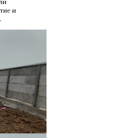
ли
тие и
.