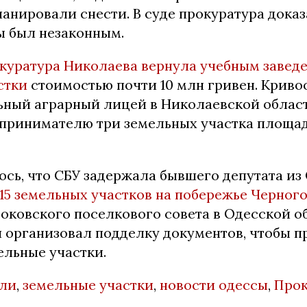
нировали снести. В суде прокуратура доказ
ы был незаконным.
куратура Николаева вернула учебным завед
стки
стоимостью почти 10 млн гривен. Криво
ный аграрный лицей в Николаевской облас
принимателю три земельных участка площа
ось, что СБУ задержала бывшего депутата из
15 земельных участков на побережье Черног
токовского поселкового совета в Одесской о
 организовал подделку документов, чтобы п
ельные участки.
мли
,
земельные участки
,
новости одессы
,
Прок