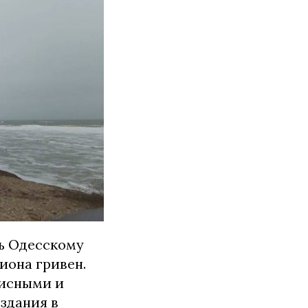
ть Одесскому
иона гривен.
фисными и
здания в