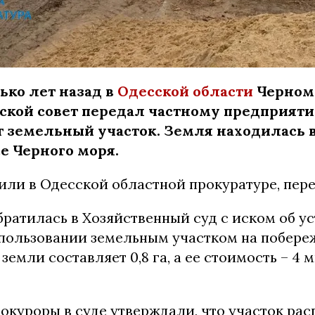
ько лет назад в
Одесской области
Черном
ской совет передал частному предприяти
т земельный участок. Земля находилась 
е Черного моря.
или в Одесской областной прокуратуре, пер
братилась в Хозяйственный суд с иском об у
 пользовании земельным участком на побере
земли составляет 0,8 га, а ее стоимость – 4
рокуроры в суде утверждали, что участок ра