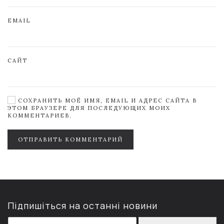
EMAIL
САЙТ
СОХРАНИТЬ МОЁ ИМЯ, EMAIL И АДРЕС САЙТА В
ЭТОМ БРАУЗЕРЕ ДЛЯ ПОСЛЕДУЮЩИХ МОИХ
КОММЕНТАРИЕВ.
ОТПРАВИТЬ КОММЕНТАРИЙ
Підпишіться на останні новини
E