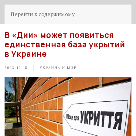
Перейти к содержимому
В «Дии» может появиться
единственная база укрытий
в Украине
2023-10-15
УКРАИНА И МИР