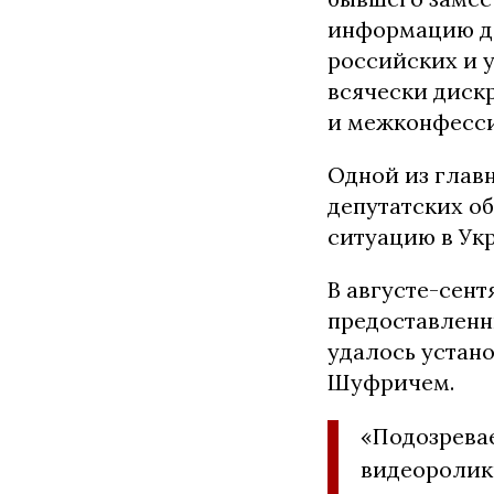
информацию дл
российских и 
всячески диск
и межконфесси
Одной из глав
депутатских о
ситуацию в Ук
В августе-сент
предоставленн
удалось устан
Шуфричем.
«Подозрева
видеоролики