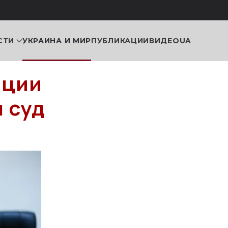
СТИ
УКРАИНА И МИР
ПУБЛИКАЦИИ
ВИДЕО
UA
яции
 суд