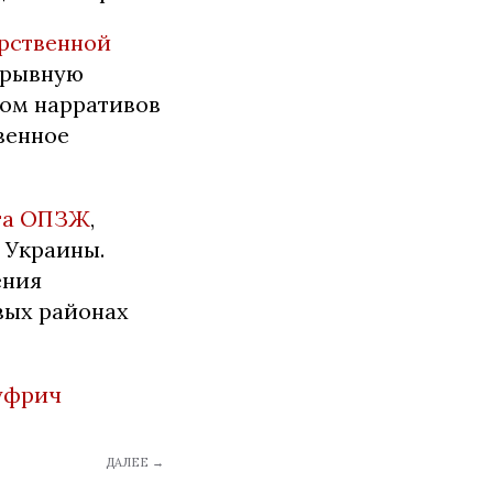
рственной
дрывную
ром нарративов
венное
ата ОПЗЖ
,
 Украины.
ения
вых районах
фрич
ДАЛЕЕ →