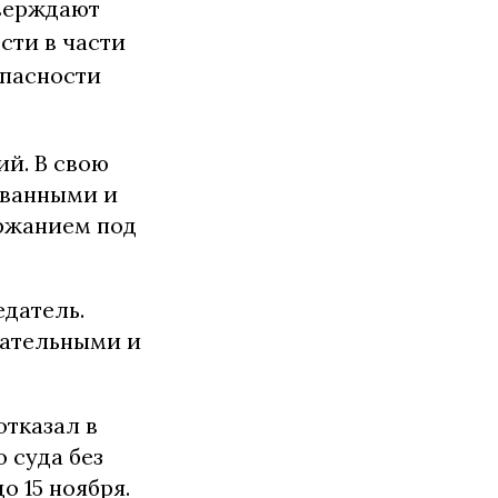
тверждают
сти в части
пасности
й. В свою
ованными и
ержанием под
едатель.
зательными и
тказал в
 суда без
 15 ноября.