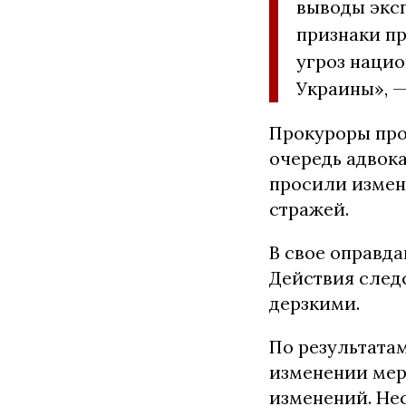
выводы эксп
признаки п
угроз наци
Украины», —
Прокуроры про
очередь адвок
просили измен
стражей.
В свое оправда
Действия след
дерзкими.
По результата
изменении мер
изменений. Нес