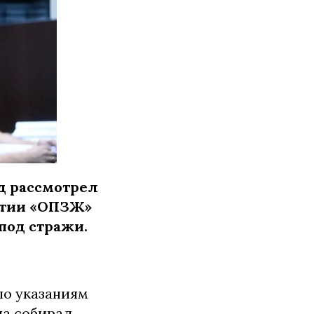
уд рассмотрел
ртии «ОПЗЖ»
под стражи.
по указаниям
ча собирал