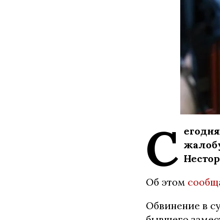
С
егодня
жалобу
Нестор
Об этом
сообщ
Обвинение в с
бывшего замес