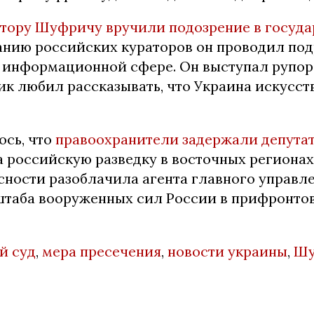
тору Шуфричу вручили подозрение в госуда
данию российских кураторов он проводил по
в информационной сфере. Он выступал рупо
ик любил рассказывать, что Украина искусст
ось, что
правоохранители задержали депут
а российскую разведку в восточных регионах
сности разоблачила агента главного управл
штаба вооруженных сил России в прифронто
й суд
,
мера пресечения
,
новости украины
,
Шу