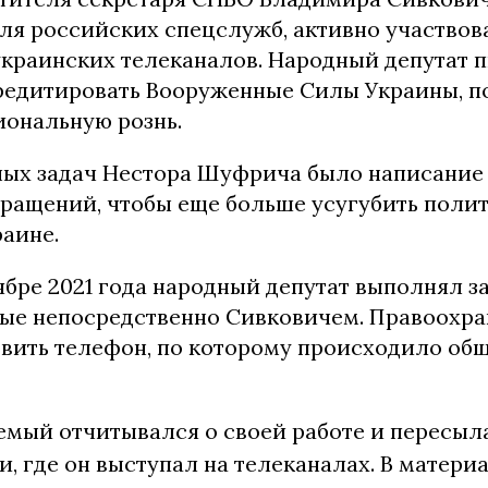
я российских спецслужб, активно участвов
украинских телеканалов. Народный депутат 
редитировать Вооруженные Силы Украины, п
ональную рознь.
ных задач Нестора Шуфрича было написание 
бращений, чтобы еще больше усугубить поли
раине.
ябре 2021 года народный депутат выполнял з
ые непосредственно Сивковичем. Правоохр
овить телефон, по которому происходило об
емый отчитывался о своей работе и пересыл
, где он выступал на телеканалах. В материа