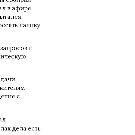
ал в эфире
пытался
осеять панику
запросов и
тическую
адачи,
анителям
щение с
ал
лах дела есть