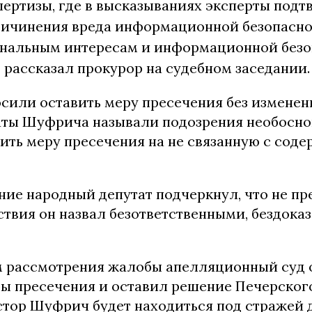
ертизы, где в высказываниях эксперты под
ричинения вреда информационной безопасно
ональным интересам и информационной безо
 рассказал прокурор на судебном заседании.
сили оставить меру пресечения без изменени
аты Шуфрича называли подозрения необосн
ить меру пресечения на не связанную с сод
ние народный депутат подчеркнул, что не пр
ствия он назвал безответственными, бездока
м рассмотрения жалобы апелляционный суд о
ы пресечения и оставил решение Печерского
тор Шуфрич будет находиться под стражей до