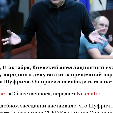
, 11 октября, Киевский апелляционный с
 народного депутата от запрещенной па
а Шуфрича. Он просил освободить его из-
ает
«Общественное», передает
Nikcenter
.
удебном заседании настаивало, что Шуфрич 
тителя секретаря СНБО Владимира Сивкови