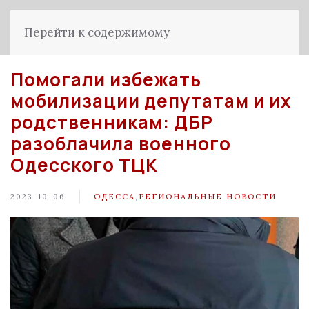
Перейти к содержимому
Помогали избежать
мобилизации депутатам и их
родственникам: ДБР
разоблачила военного
Одесского ТЦК
2023-10-06
ОДЕССА
,
РЕГИОНАЛЬНЫЕ НОВОСТИ