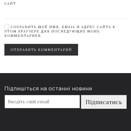
САЙТ
СОХРАНИТЬ МОЁ ИМЯ, EMAIL И АДРЕС САЙТА В
ЭТОМ БРАУЗЕРЕ ДЛЯ ПОСЛЕДУЮЩИХ МОИХ
КОММЕНТАРИЕВ.
ОТПРАВИТЬ КОММЕНТАРИЙ
Підпишіться на останні новини
E
Підписатись
m
a
i
l
*