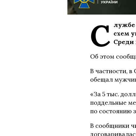
С
лужбе 
схем у
Среди 
Об этом сообщ
В частности, в
обещал мужчин
«За 5 тыс. до
поддельные ме
по состоянию з
В сообщники ч
договаривалас