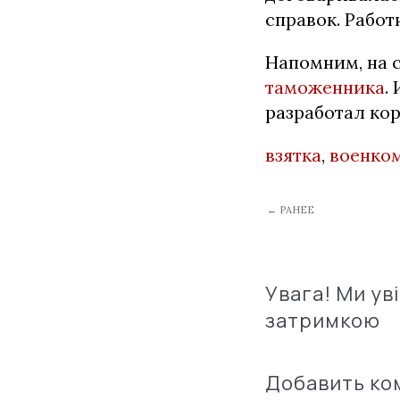
справок. Работ
Напомним, на 
таможенника
.
разработал ко
взятка
,
военко
← РАНЕЕ
Увага! Ми ув
затримкою
Добавить к