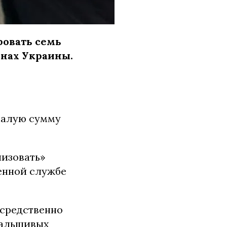
овать семь
онах Украины.
емалую сумму
низовать»
енной службе
осредственно
фальшивых