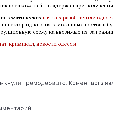
ник военкомата был задержан при получении
систематических
взятках разоблачили одесс
 Инспектор одного из таможенных постов в О
ррупционную схему на ввозимых из-за границ
мат
,
криминал
,
новости одессы
імкнули премодерацію. Коментарі з'яв
омментарий