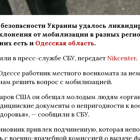
безопасности Украины удалось ликвидир
клонения от мобилизации в разных реги
них есть и
Одесская область
.
или в пресс-службе СБУ, передает
Nikcenter
.
 Одессе работник местного военкомата за н
ам решить вопрос с мобилизацией.
лларов США он обещал молодым людям «орга
дицинские документы о непригодности к во
доровья», — сообщили в СБУ.
иновник привлек подчиненную, которая неп
ь с военно-врачебной комиссией о выдаче 