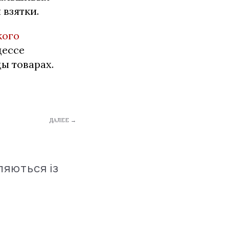
 взятки.
кого
дессе
ы товарах.
ДАЛЕЕ →
ляються із