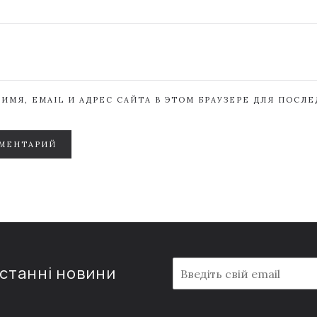
ИМЯ, EMAIL И АДРЕС САЙТА В ЭТОМ БРАУЗЕРЕ ДЛЯ ПОСЛ
МЕНТАРИЙ
E
останні новини
m
a
i