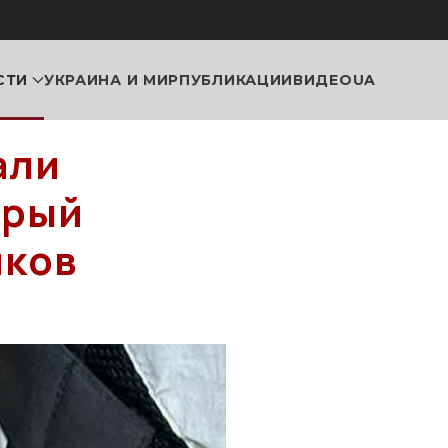
СТИ
УКРАИНА И МИР
ПУБЛИКАЦИИ
ВИДЕО
UA
али
орый
иков