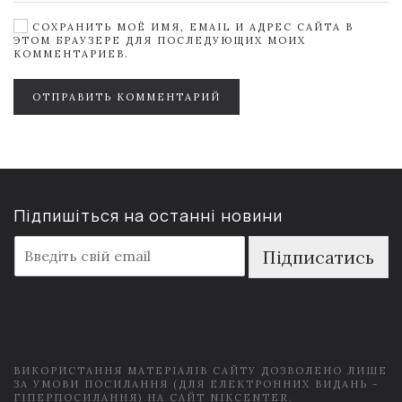
СОХРАНИТЬ МОЁ ИМЯ, EMAIL И АДРЕС САЙТА В
ЭТОМ БРАУЗЕРЕ ДЛЯ ПОСЛЕДУЮЩИХ МОИХ
КОММЕНТАРИЕВ.
ОТПРАВИТЬ КОММЕНТАРИЙ
Підпишіться на останні новини
E
Підписатись
m
a
i
l
*
ВИКОРИСТАННЯ МАТЕРІАЛІВ САЙТУ ДОЗВОЛЕНО ЛИШЕ
ЗА УМОВИ ПОСИЛАННЯ (ДЛЯ ЕЛЕКТРОННИХ ВИДАНЬ -
ГІПЕРПОСИЛАННЯ) НА САЙТ NIKCENTER.