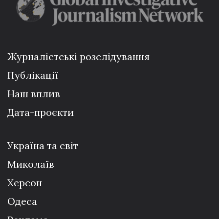
Журналістські розслідування
Публікації
Наш вплив
Дата-проєкти
Україна та світ
Миколаїв
Херсон
Одеса