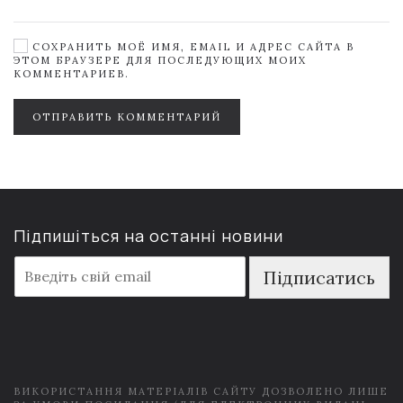
СОХРАНИТЬ МОЁ ИМЯ, EMAIL И АДРЕС САЙТА В
ЭТОМ БРАУЗЕРЕ ДЛЯ ПОСЛЕДУЮЩИХ МОИХ
КОММЕНТАРИЕВ.
ОТПРАВИТЬ КОММЕНТАРИЙ
Підпишіться на останні новини
E
Підписатись
m
a
i
l
*
ВИКОРИСТАННЯ МАТЕРІАЛІВ САЙТУ ДОЗВОЛЕНО ЛИШЕ