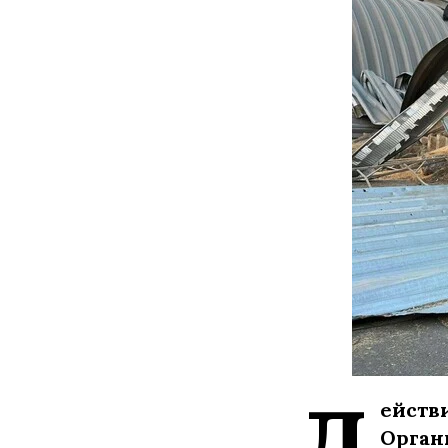
Д
ейств
Орган