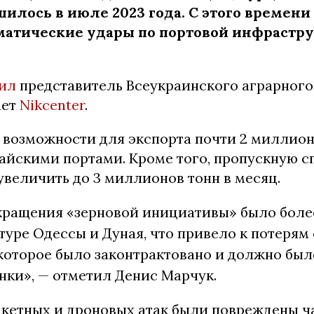
илось в июле 2023 года. С этого времени
матические удары по портовой инфрастр
ил
представитель Всеукраинского аграрного
ает
Nikcenter
.
ь возможности для экспорта почти 2 миллион
айскими портами. Кроме того, пропускную с
увеличить до 3 миллионов тонн в месяц.
ращения «зерновой инициативы» было более
уре Одессы и Дуная, что привело к потерям 
 которое было законтрактовано и должно был
нки», — отметил Денис Марчук.
ракетных и дроновых атак были повреждены ч