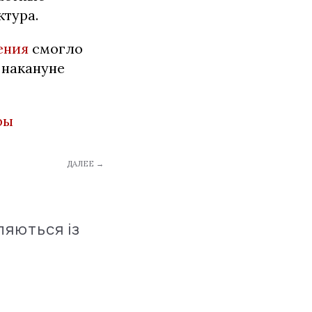
ктура.
ения
смогло
 накануне
ры
ДАЛЕЕ →
ляються із