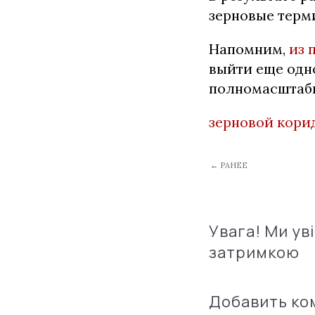
зерновые терми
Напомним,
из 
выйти еще одн
полномасштабн
зерновой кори
← РАНЕЕ
Увага! Ми ув
затримкою
Добавить к