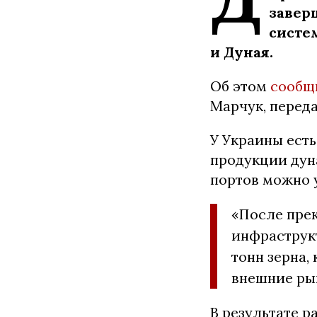
заверш
систе
и Дуная.
Об этом
сообщ
Марчук, перед
У Украины ест
продукции дун
портов можно 
«После прек
инфраструкт
тонн зерна,
внешние ры
В результате 