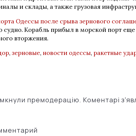
налы и склады, а также грузовая инфрастру
порта Одессы после срыва зернового соглаш
о судно. Корабль прибыл в морской порт еще
ого вторжения.
дор
,
зерновые
,
новости одессы
,
ракетные уда
імкнули премодерацію. Коментарі з'яв
омментарий