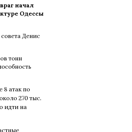
 враг начал
уктуре Одессы
 совета Денис
ов тонн
пособность
 8 атак по
около 270 тыс.
о идти на
астные