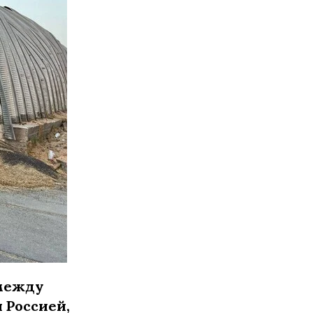
 между
 Россией,