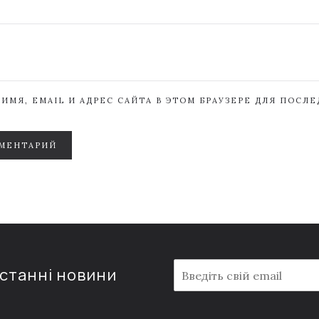
ИМЯ, EMAIL И АДРЕС САЙТА В ЭТОМ БРАУЗЕРЕ ДЛЯ ПОСЛ
МЕНТАРИЙ
E
останні новини
m
a
i