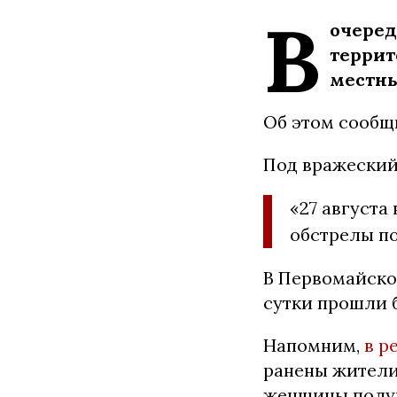
В
очеред
терри
местны
Об этом сообщ
Под вражеский
«27 августа
обстрелы по
В Первомайско
сутки прошли б
Напомним,
в р
ранены жители 
женщины полу