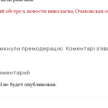
й обстрел
,
новости николаева
,
Очаковская 
імкнули премодерацію. Коментарі з'яв
омментарий
l не будет опубликован.