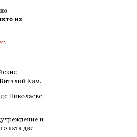
 по
икто из
er
.
ийские
 Виталий Ким.
оде Николаеве
учреждение и
го акта две