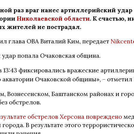
ной раз враг нанес артиллерийский удар
тории
Николаевской области
. К счастью, н
х жителей не пострадал.
ил глава ОВА Виталий Ким, передает
Nikcent
 удар попала Очаковская община.
 в 13:43 фиксировались вражеские артиллер
 акватории Очаковской общины», – отметил
м, Вознесенском, Баштанском районах и гор
ез обстрелов.
езультате обстрелов Херсона повреждено
мед
города. В результате этого террористическо
чили ранения.