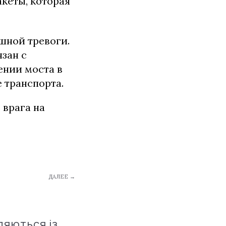
кеты, которая
шной тревоги.
язан с
нии моста в
 транспорта.
 врага на
ДАЛЕЕ →
ляються із