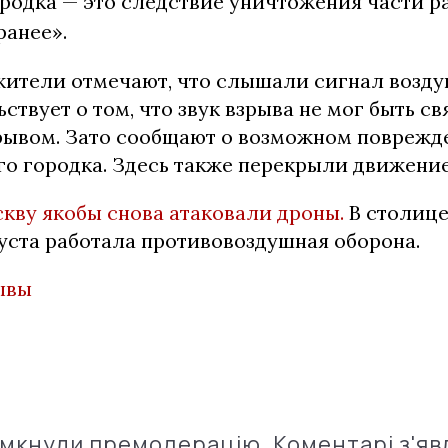
родка — это следствие уничтожения части ра
ранее».
жители отмечают, что слышали сигнал возду
ствует о том, что звук взрыва не мог быть св
ывом. Зато сообщают о возможном поврежде
го городка. Здесь также перекрыли движение
кву якобы снова атаковали дроны.
В столице
густа работала противовоздушная оборона.
ывы
імкнули премодерацію. Коментарі з'яв