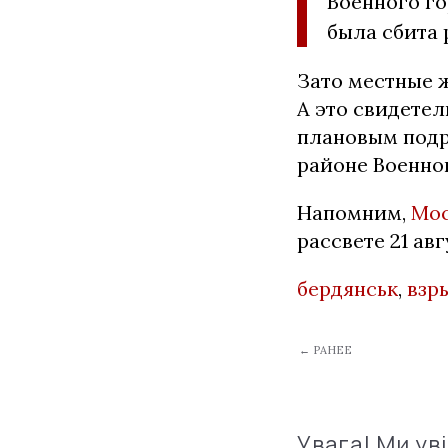
Военного го
была сбита 
Зато местные 
А это свидетель
плановым подр
районе Военно
Напомним,
Мос
рассвете 21 ав
бердянськ
,
взр
← РАНЕЕ
Увага! Ми ув