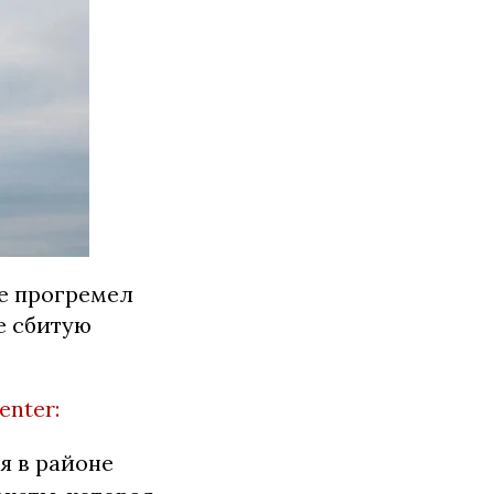
ке прогремел
е сбитую
enter:
я в районе