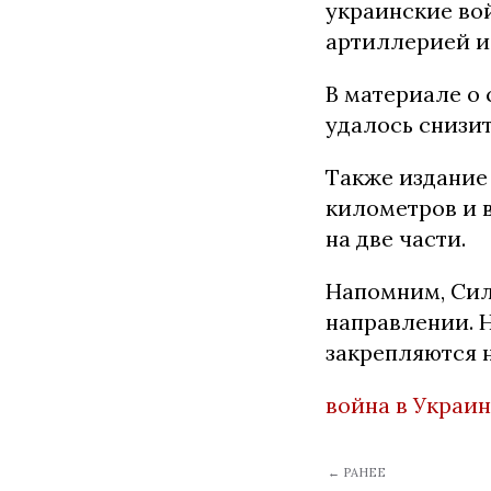
украинские во
артиллерией и
В материале о
удалось снизит
Также издание
километров и 
на две части.
Напомним, Си
направлении. 
закрепляются 
война в Украи
← РАНЕЕ