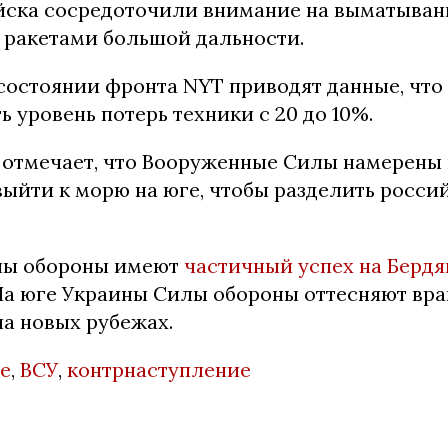
йска сосредоточили внимание на выматыван
 ракетами большой дальности.
 состоянии фронта NYT приводят данные, что
ь уровень потерь техники с 20 до 10%.
 отмечает, что Вооруженные Силы намерены 
выйти к морю на юге, чтобы разделить росси
лы обороны имеют
частичный успех на Берд
На юге Украины Силы обороны оттесняют вра
на новых рубежах.
не
,
ВСУ
,
контрнаступление