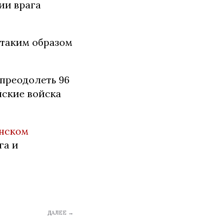
ии врага
 таким образом
преодолеть 96
йские войска
янском
га и
ДАЛЕЕ →