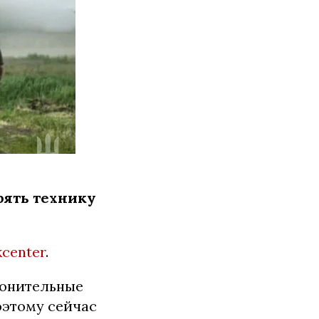
рять технику
kcenter
.
ронительные
оэтому сейчас