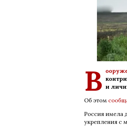
В
ооруж
контрн
и личн
Об этом
сообщ
Россия имела 
укрепления с 