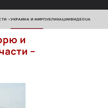
СТИ
УКРАИНА И МИР
ПУБЛИКАЦИИ
ВИДЕО
UA
орю и
части –