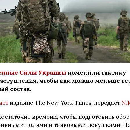
енные Силы Украины
изменили тактику
аступления, чтобы как можно меньше те
ый состав.
ает
издание The New York Times, передает
Ni
достаточно времени, чтобы подготовить обо
минными полями и танковыми ловушками. П