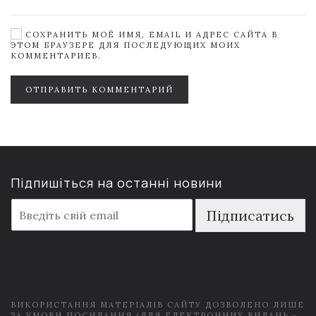
СОХРАНИТЬ МОЁ ИМЯ, EMAIL И АДРЕС САЙТА В
ЭТОМ БРАУЗЕРЕ ДЛЯ ПОСЛЕДУЮЩИХ МОИХ
КОММЕНТАРИЕВ.
ОТПРАВИТЬ КОММЕНТАРИЙ
Підпишіться на останні новини
E
Підписатись
m
a
i
l
*
ВИКОРИСТАННЯ МАТЕРІАЛІВ САЙТУ ДОЗВОЛЕНО ЛИШЕ
ЗА УМОВИ ПОСИЛАННЯ (ДЛЯ ЕЛЕКТРОННИХ ВИДАНЬ -