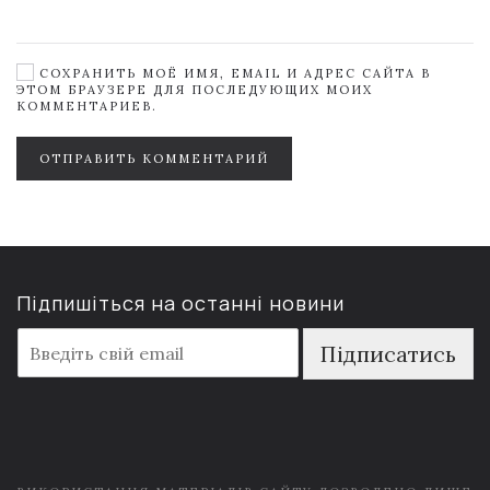
СОХРАНИТЬ МОЁ ИМЯ, EMAIL И АДРЕС САЙТА В
ЭТОМ БРАУЗЕРЕ ДЛЯ ПОСЛЕДУЮЩИХ МОИХ
КОММЕНТАРИЕВ.
ОТПРАВИТЬ КОММЕНТАРИЙ
Підпишіться на останні новини
E
Підписатись
m
a
i
l
*