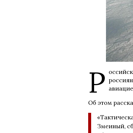
Р
оссийск
россиян
авиацие
Об этом расск
«Тактическа
Змеиный, сб