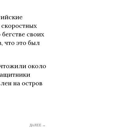
сийские
х скоростных
 бегстве своих
, что это был
ичтожили около
 защитники
лен на остров
ДАЛЕЕ →