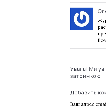
Ол
Жур
рас
пре
Все
Увага! Ми ув
затримкою
Добавить к
Ваш адрес emai