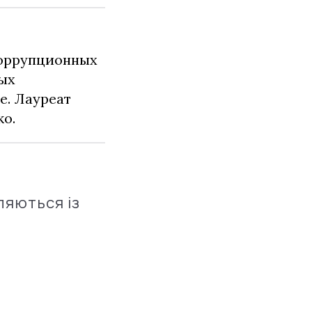
коррупционных
ных
е. Лауреат
о.
ляються із