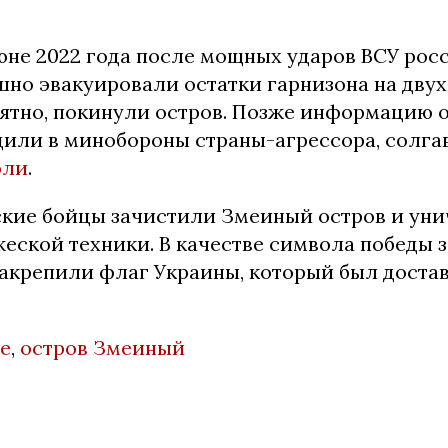
юне 2022 года после мощных ударов ВСУ рос
шно эвакуировали остатки гарнизона на дву
оятно, покинули остров. Позже информацию о
или в минобороны страны-агрессора, солгав
оли
.
ские бойцы зачистили Змеиный остров и ун
жеской техники. В качестве символа победы
закрепили флаг Украины, который был достав
не
,
остров Змеиный