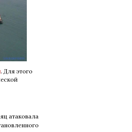
й
. Для этого
ческой
сяц атаковала
тановленного