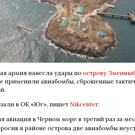
ая армия нанесла удары по
острову Змеины
е применили авиабомбы, сброшенные такти
й.
азали в ОК «Юг», пишет
Nikcenter
:
я авиация в Черном море в третий раз за ме
росив в районе острова две авиабомбы неус