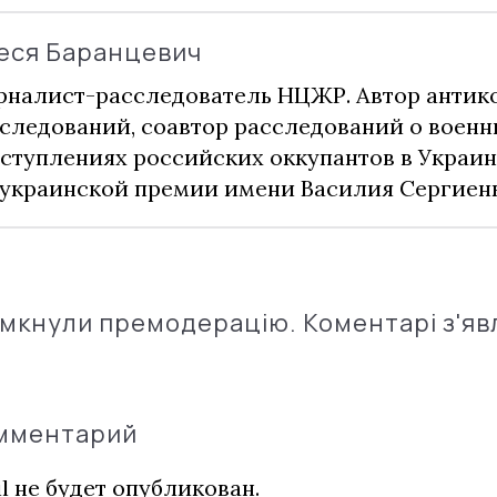
еся Баранцевич
налист-расследователь НЦЖР. Автор анти
следований, соавтор расследований о воен
ступлениях российских оккупантов в Украин
украинской премии имени Василия Сергиенк
імкнули премодерацію. Коментарі з'яв
омментарий
l не будет опубликован.