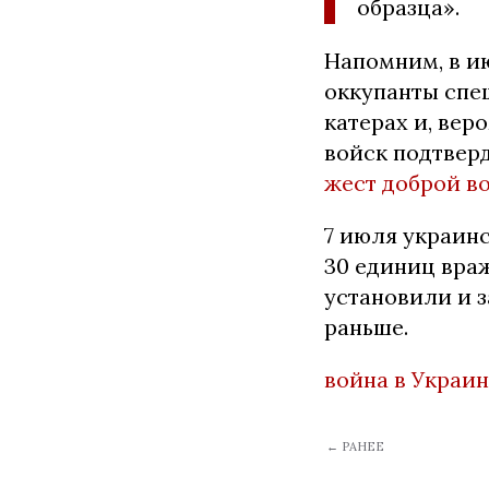
образца».
Напомним, в и
оккупанты спе
катерах и, вер
войск подтверд
жест доброй в
7 июля украин
30 единиц вра
установили и 
раньше.
война в Украи
← РАНЕЕ