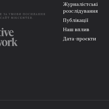
Журналістські
розслідування
Е ЗА УМОВИ ПОСИЛАННЯ
 САЙТ NIKCENTER.
Публікації
Наш вплив
Дата-проєкти