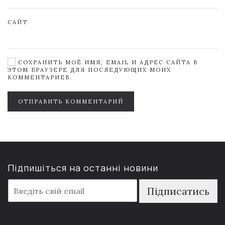
САЙТ
СОХРАНИТЬ МОЁ ИМЯ, EMAIL И АДРЕС САЙТА В
ЭТОМ БРАУЗЕРЕ ДЛЯ ПОСЛЕДУЮЩИХ МОИХ
КОММЕНТАРИЕВ.
ОТПРАВИТЬ КОММЕНТАРИЙ
Підпишіться на останні новини
E
Підписатись
m
a
i
l