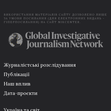
*
ВИКОРИСТАННЯ МАТЕРІАЛІВ САЙТУ ДОЗВОЛЕНО ЛИШЕ
ЗА УМОВИ ПОСИЛАННЯ (ДЛЯ ЕЛЕКТРОННИХ ВИДАНЬ -
ГІПЕРПОСИЛАННЯ) НА САЙТ NIKCENTER.
Журналістські розслідування
Публікації
Наш вплив
Дата-проєкти
Україна та світ