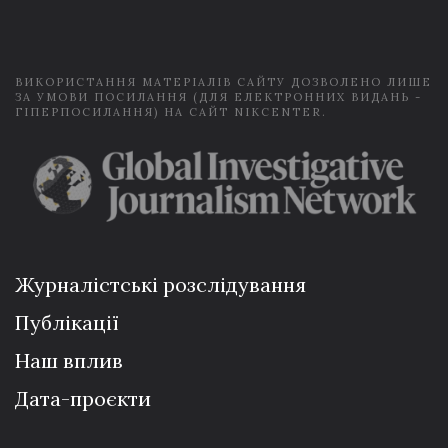
i
l
*
ВИКОРИСТАННЯ МАТЕРІАЛІВ САЙТУ ДОЗВОЛЕНО ЛИШЕ
ЗА УМОВИ ПОСИЛАННЯ (ДЛЯ ЕЛЕКТРОННИХ ВИДАНЬ -
ГІПЕРПОСИЛАННЯ) НА САЙТ NIKCENTER.
Журналістські розслідування
Публікації
Наш вплив
Дата-проєкти