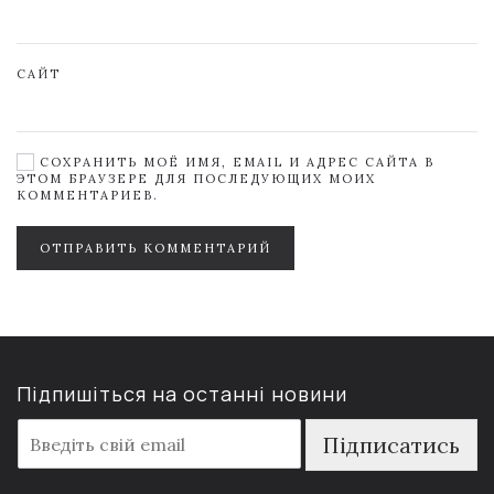
САЙТ
СОХРАНИТЬ МОЁ ИМЯ, EMAIL И АДРЕС САЙТА В
ЭТОМ БРАУЗЕРЕ ДЛЯ ПОСЛЕДУЮЩИХ МОИХ
КОММЕНТАРИЕВ.
ОТПРАВИТЬ КОММЕНТАРИЙ
Підпишіться на останні новини
E
Підписатись
m
a