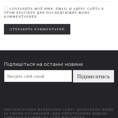
СОХРАНИТЬ МОЁ ИМЯ, EMAIL И АДРЕС САЙТА В
ЭТОМ БРАУЗЕРЕ ДЛЯ ПОСЛЕДУЮЩИХ МОИХ
КОММЕНТАРИЕВ.
ОТПРАВИТЬ КОММЕНТАРИЙ
Підпишіться на останні новини
E
Підписатись
m
a
i
l
*
ВИКОРИСТАННЯ МАТЕРІАЛІВ САЙТУ ДОЗВОЛЕНО ЛИШЕ
ЗА УМОВИ ПОСИЛАННЯ (ДЛЯ ЕЛЕКТРОННИХ ВИДАНЬ -
ГІПЕРПОСИЛАННЯ) НА САЙТ NIKCENTER.