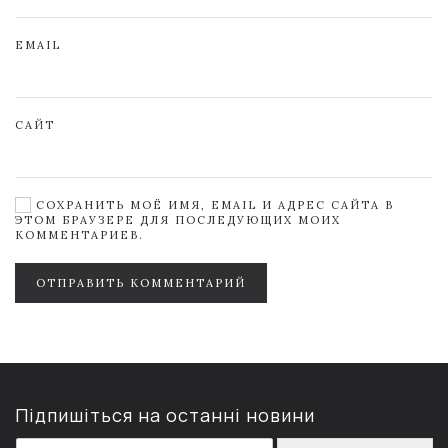
EMAIL
САЙТ
СОХРАНИТЬ МОЁ ИМЯ, EMAIL И АДРЕС САЙТА В
ЭТОМ БРАУЗЕРЕ ДЛЯ ПОСЛЕДУЮЩИХ МОИХ
КОММЕНТАРИЕВ.
ОТПРАВИТЬ КОММЕНТАРИЙ
Підпишіться на останні новини
E