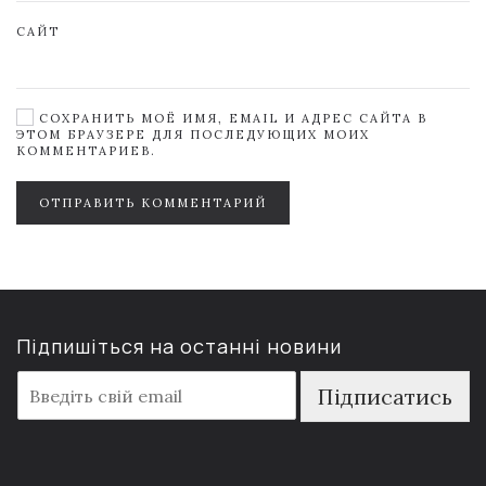
САЙТ
СОХРАНИТЬ МОЁ ИМЯ, EMAIL И АДРЕС САЙТА В
ЭТОМ БРАУЗЕРЕ ДЛЯ ПОСЛЕДУЮЩИХ МОИХ
КОММЕНТАРИЕВ.
ОТПРАВИТЬ КОММЕНТАРИЙ
Підпишіться на останні новини
E
Підписатись
m
a
i
l