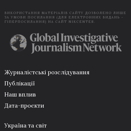
*
ВИКОРИСТАННЯ МАТЕРІАЛІВ САЙТУ ДОЗВОЛЕНО ЛИШЕ
ЗА УМОВИ ПОСИЛАННЯ (ДЛЯ ЕЛЕКТРОННИХ ВИДАНЬ -
ГІПЕРПОСИЛАННЯ) НА САЙТ NIKCENTER.
Журналістські розслідування
Публікації
Наш вплив
Дата-проєкти
Україна та світ