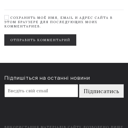
СОХРАНИТЬ МОЁ ИМЯ, EMAIL И АДРЕС САЙТА В
ЭТОМ БРАУЗЕРЕ ДЛЯ ПОСЛЕДУЮЩИХ МОИХ
КОММЕНТАРИЕВ.
ОТПРАВИТЬ КОММЕНТАРИЙ
Підпишіться на останні новини
E
Підписатись
m
a
i
l
*
ВИКОРИСТАННЯ МАТЕРІАЛІВ САЙТУ ДОЗВОЛЕНО ЛИШЕ