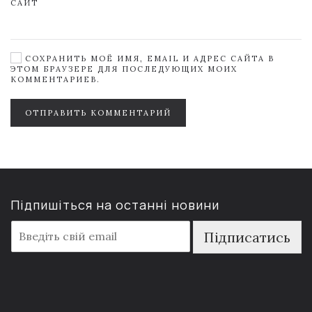
САЙТ
СОХРАНИТЬ МОЁ ИМЯ, EMAIL И АДРЕС САЙТА В
ЭТОМ БРАУЗЕРЕ ДЛЯ ПОСЛЕДУЮЩИХ МОИХ
КОММЕНТАРИЕВ.
ОТПРАВИТЬ КОММЕНТАРИЙ
Підпишіться на останні новини
E
Підписатись
m
a
i
l
*