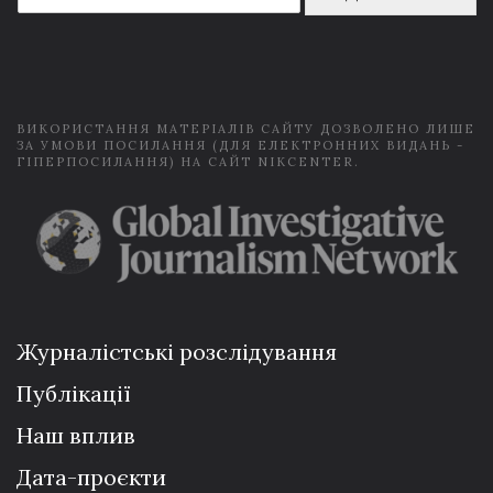
a
i
l
*
ВИКОРИСТАННЯ МАТЕРІАЛІВ САЙТУ ДОЗВОЛЕНО ЛИШЕ
ЗА УМОВИ ПОСИЛАННЯ (ДЛЯ ЕЛЕКТРОННИХ ВИДАНЬ -
ГІПЕРПОСИЛАННЯ) НА САЙТ NIKCENTER.
Журналістські розслідування
Публікації
Наш вплив
Дата-проєкти