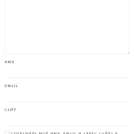
ИМЯ
EMAIL
САЙТ
СОХРАНИТЬ МОЁ ИМЯ, EMAIL И АДРЕС САЙТА В