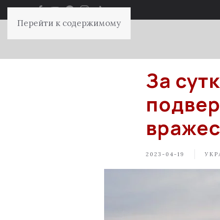
Перейти к содержимому
За сут
подвер
вражес
2023-04-19
УКР