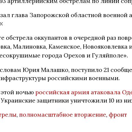
93 артиллерийским обстрелам по линии соп
азал глава Запорожской областной военной
:
те обстрела оккупантов в очередной раз пов
ка, Малиновка, Каменское, Новояковлевка и 
несокрушимые города Орехов и Гуляйполе».
о словам Юрия Малашко, поступило 21 сообще
нфраструктуры российскими военными.
 этой ночью
российская армия атаковала Од
. Украинские защитники уничтожили 10 из ни
трелы
,
полномасштабное вторжение
,
фронт