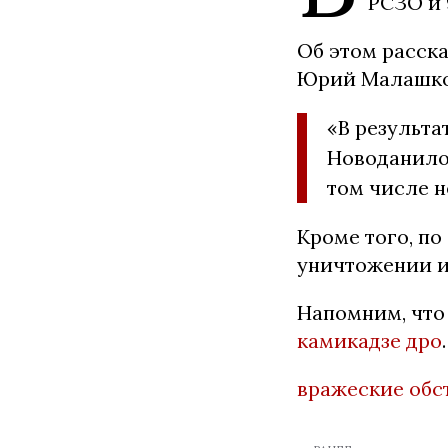
РСЗО и 
Об этом расск
Юрий Малашко
«В результа
Новоданилов
том числе 
Кроме того, п
уничтожении и
Напомним, что
камикадзе дро
вражеские обс