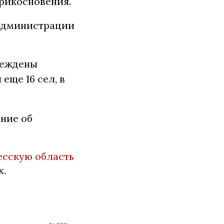
рикосновения.
 администрации
реждены
еще 16 сел, в
ние об
есскую область
х.