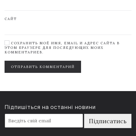
САЙТ
СОХРАНИТЬ МОЁ ИМЯ, EMAIL И АДРЕС САЙТА В
ЭТОМ БРАУЗЕРЕ ДЛЯ ПОСЛЕДУЮЩИХ МОИХ
КОММЕНТАРИЕВ.
ОТПРАВИТЬ КОММЕНТАРИЙ
Підпишіться на останні новини
E
Підписатись
m
a
i