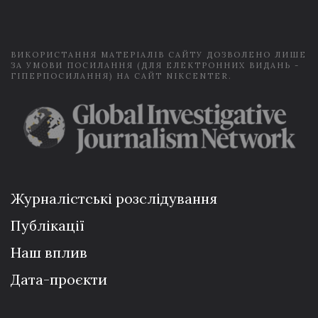
l
*
ВИКОРИСТАННЯ МАТЕРІАЛІВ САЙТУ ДОЗВОЛЕНО ЛИШЕ
ЗА УМОВИ ПОСИЛАННЯ (ДЛЯ ЕЛЕКТРОННИХ ВИДАНЬ -
ГІПЕРПОСИЛАННЯ) НА САЙТ NIKCENTER.
Журналістські розслідування
Публікації
Наш вплив
Дата-проєкти