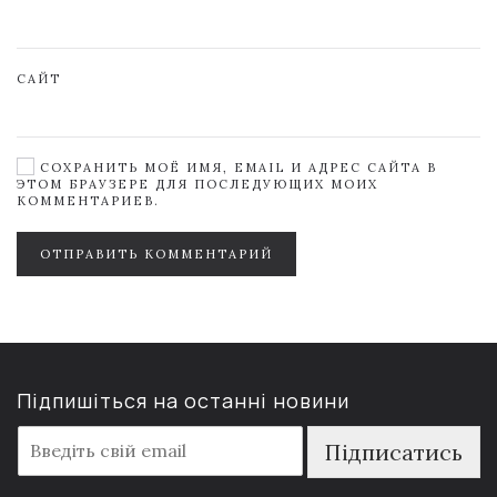
САЙТ
СОХРАНИТЬ МОЁ ИМЯ, EMAIL И АДРЕС САЙТА В
ЭТОМ БРАУЗЕРЕ ДЛЯ ПОСЛЕДУЮЩИХ МОИХ
КОММЕНТАРИЕВ.
ОТПРАВИТЬ КОММЕНТАРИЙ
Підпишіться на останні новини
E
Підписатись
m
a