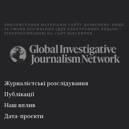
i
l
*
ВИКОРИСТАННЯ МАТЕРІАЛІВ САЙТУ ДОЗВОЛЕНО ЛИШЕ
ЗА УМОВИ ПОСИЛАННЯ (ДЛЯ ЕЛЕКТРОННИХ ВИДАНЬ -
ГІПЕРПОСИЛАННЯ) НА САЙТ NIKCENTER.
Журналістські розслідування
Публікації
Наш вплив
Дата-проєкти