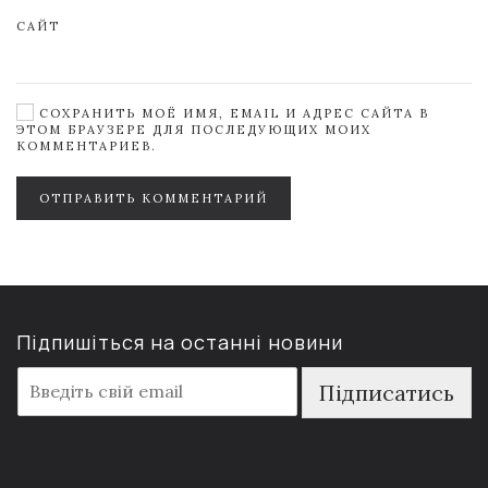
САЙТ
СОХРАНИТЬ МОЁ ИМЯ, EMAIL И АДРЕС САЙТА В
ЭТОМ БРАУЗЕРЕ ДЛЯ ПОСЛЕДУЮЩИХ МОИХ
КОММЕНТАРИЕВ.
ОТПРАВИТЬ КОММЕНТАРИЙ
Підпишіться на останні новини
E
Підписатись
m
a
i
l
*