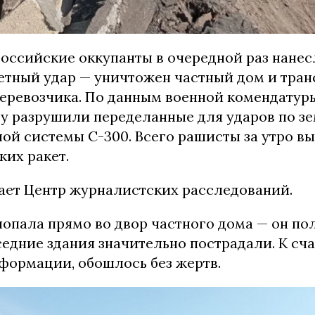
российские оккупанты в очередной раз нанес
етный удар — уничтожен частный дом и тран
еревозчика. По данным военной комендатур
у разрушили переделанные для ударов по з
ой системы С-300. Всего рашисты за утро в
ких ракет.
ает Центр журналистских расследований.
попала прямо во двор частного дома — он п
седние здания значительно пострадали. К сча
ормации, обошлось без жертв.