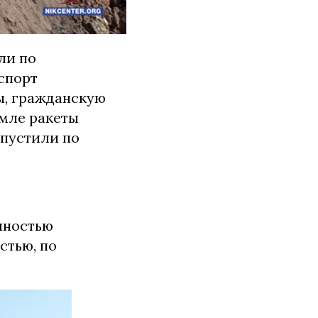
ли по
спорт
ы, гражданскую
емле ракеты
ыпустили по
олностью
стью, по