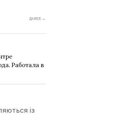
ДАЛЕЕ →
нтре
да. Работала в
ляються із