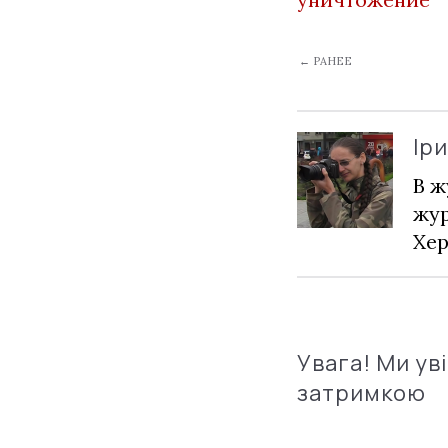
← РАНЕЕ
Ір
В ж
жур
Хер
Увага! Ми ув
затримкою