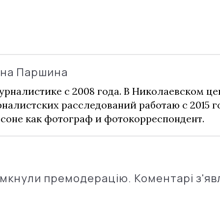
ина Паршина
урналистике с 2008 года. В Николаевском це
налистских расследований работаю с 2015 го
соне как фотограф и фотокорреспондент.
імкнули премодерацію. Коментарі з'яв