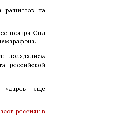
а рашистов на
есс-центра Сил
лемарафона.
ии попаданием
та российской
х ударов еще
асов россиян в