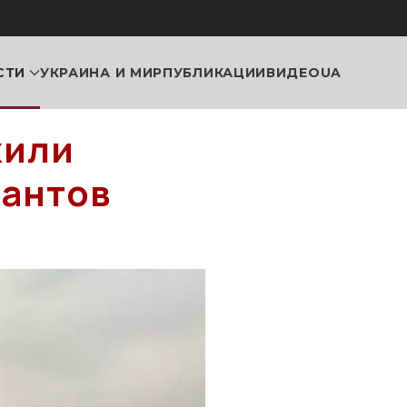
СТИ
УКРАИНА И МИР
ПУБЛИКАЦИИ
ВИДЕО
UA
жили
пантов