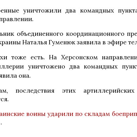
оенные уничтожили два командных пункт
правлении.
ьник объединенного координационного пр
краины Наталья Гуменюк заявила в эфире те
хи тоже есть. На Херсонском направлен
иллерии уничтожено два командных пунк
явила она.
м, последствия этих артиллерийски
ся.
аинские воины ударили по складам боеприп
е
.