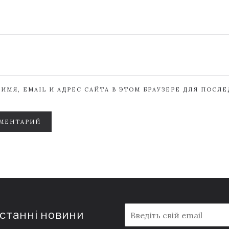
ИМЯ, EMAIL И АДРЕС САЙТА В ЭТОМ БРАУЗЕРЕ ДЛЯ ПОСЛ
МЕНТАРИЙ
E
останні новини
m
a