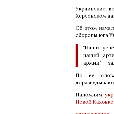
Украинские в
Херсонском на
Об этом начал
обороны юга У
"Наши успе
нашей арт
армии", — за
По ее слова
доразведывают
Напомним,
укр
Новой Каховк
уничтожение