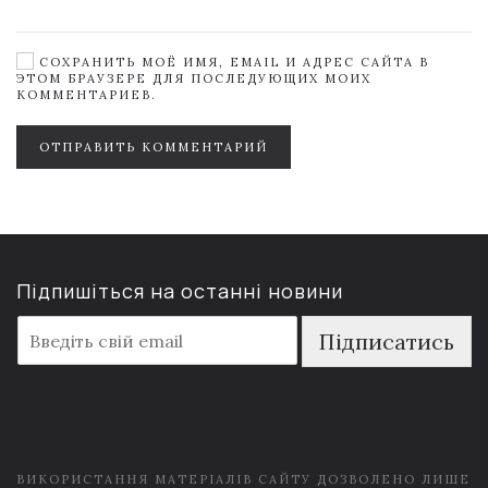
СОХРАНИТЬ МОЁ ИМЯ, EMAIL И АДРЕС САЙТА В
ЭТОМ БРАУЗЕРЕ ДЛЯ ПОСЛЕДУЮЩИХ МОИХ
КОММЕНТАРИЕВ.
ОТПРАВИТЬ КОММЕНТАРИЙ
Підпишіться на останні новини
E
Підписатись
m
a
i
l
*
ВИКОРИСТАННЯ МАТЕРІАЛІВ САЙТУ ДОЗВОЛЕНО ЛИШЕ