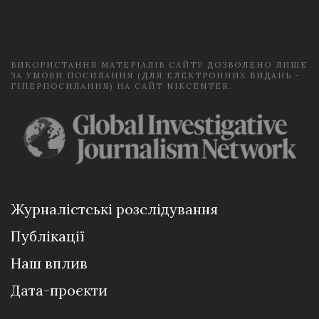
i
l
*
ВИКОРИСТАННЯ МАТЕРІАЛІВ САЙТУ ДОЗВОЛЕНО ЛИШЕ
ЗА УМОВИ ПОСИЛАННЯ (ДЛЯ ЕЛЕКТРОННИХ ВИДАНЬ -
ГІПЕРПОСИЛАННЯ) НА САЙТ NIKCENTER.
Журналістські розслідування
Публікації
Наш вплив
Дата-проєкти