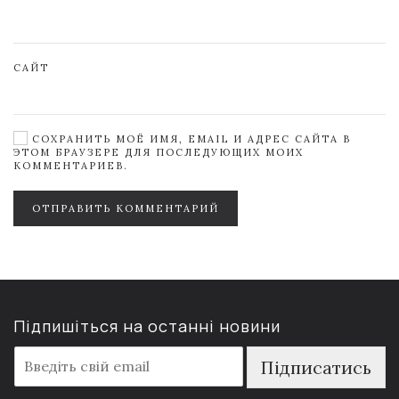
САЙТ
СОХРАНИТЬ МОЁ ИМЯ, EMAIL И АДРЕС САЙТА В
ЭТОМ БРАУЗЕРЕ ДЛЯ ПОСЛЕДУЮЩИХ МОИХ
КОММЕНТАРИЕВ.
ОТПРАВИТЬ КОММЕНТАРИЙ
Підпишіться на останні новини
E
Підписатись
m
a