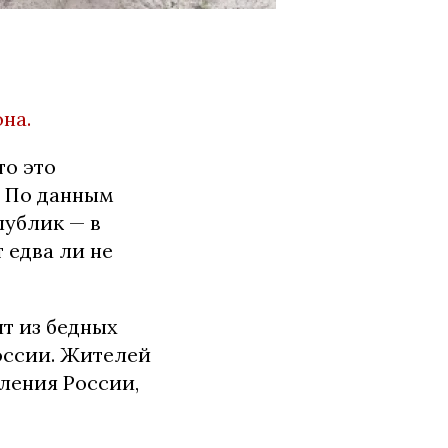
на.
то это
. По данным
публик — в
 едва ли не
т из бедных
россии. Жителей
ления России,