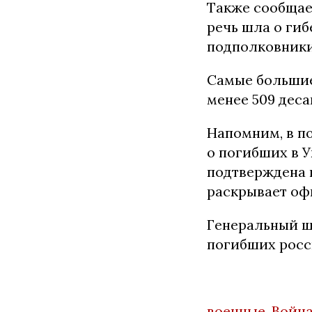
Также сообщает
речь шла о ги
подполковники
Самые большие
менее 509 деса
Напомним, в п
о погибших в У
подтверждена г
раскрывает оф
Генеральный ш
погибших росс
военные
,
Войн