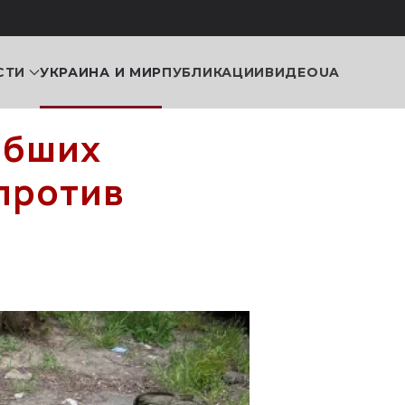
СТИ
УКРАИНА И МИР
ПУБЛИКАЦИИ
ВИДЕО
UA
ибших
против