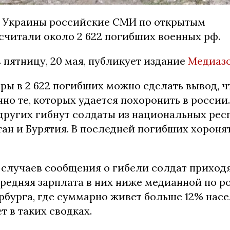
в Украины российские СМИ по открытым
считали около 2 622 погибших военных рф.
 пятницу, 20 мая, публикует издание
Медиазо
ы в 2 622 погибших можно сделать вывод, ч
но те, которых удается похоронить в россии
других гибнут солдаты из национальных рес
ан и Бурятия. В последней погибших хоронят
 случаев сообщения о гибели солдат приходя
средняя зарплата в них ниже медианной по 
рбурга, где суммарно живет больше 12% насе
т в таких сводках.