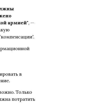
о
лжны
ожено
кой армией"
, —
ую ​​
"компенсации".
формационной
ировать в
ние.
можно. Только
лжна потратить