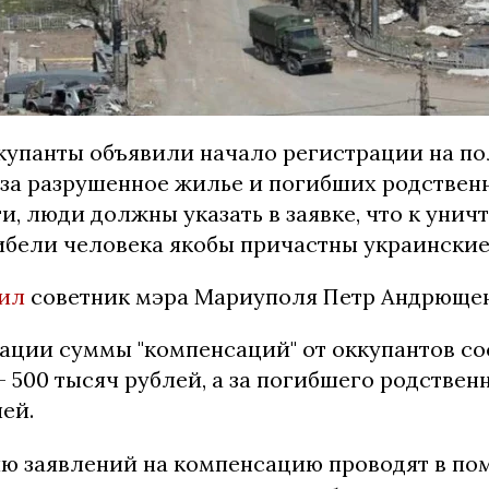
купанты объявили начало регистрации на п
 за разрушенное жилье и погибших родствен
и, люди должны указать в заявке, что к уни
ибели человека якобы причастны украинские
ил
советник мэра Мариуполя Петр Андрющен
ации суммы "компенсаций" от оккупантов сос
 500 тысяч рублей, а за погибшего родственн
ей.
ию заявлений на компенсацию проводят в п