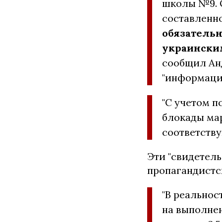
школы №9. 
составленн
обязательн
украинским
сообщил Анд
"информацию
"С учетом 
блокады ма
соответств
Эти "свидетел
пропагандистс
"В реально
на выполне