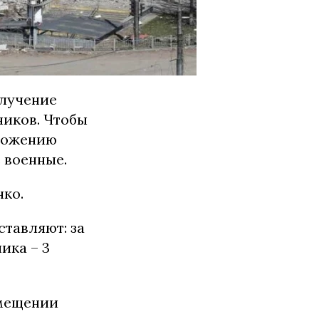
олучение
ников. Чтобы
чтожению
 военные.
ко.
тавляют: за
ика – 3
омещении