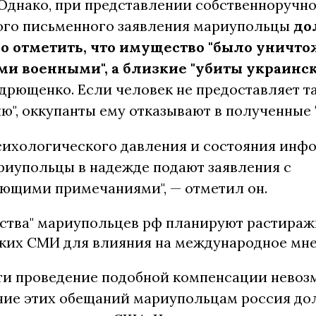
Однако, при представлении собственноручн
ого письменного заявления
мариупольцы
до
о отметить, что имущество "было уничт
и военными", а близкие "убиты украинс
рющенко. Если человек не предоставляет так
", оккупанты ему отказывают в полученные 
психологического давления и состояния ин
риупольцы в надежде подают заявления с
ующими примечаниями", — отметил он.
ьства" мариупольцев рф планируют растираж
ких СМИ для влияния на международное мне
сти проведение подобной компенсации невоз
ние этих обещаний мариупольцам россия до