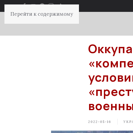
Перейти к содержимому
Оккупа
«компе
услови
«прест
военн
2022-05-16
УКР