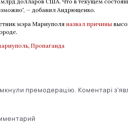
5 млрд долларов США. Что в текущем состоя
озможно", — добавил Андрющенко.
етник мэра Мариуполя
назвал причины
высо
ороде.
мариуполь
,
Пропаганда
імкнули премодерацію. Коментарі з'яв
омментарий