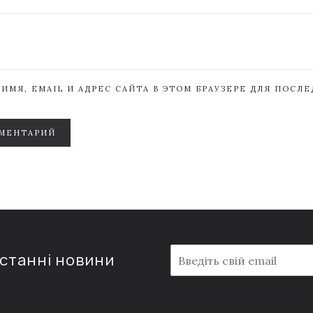
ИМЯ, EMAIL И АДРЕС САЙТА В ЭТОМ БРАУЗЕРЕ ДЛЯ ПОСЛ
МЕНТАРИЙ
E
останні новини
m
a
i
l