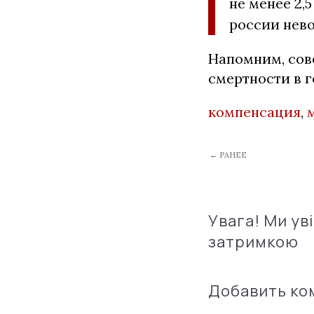
не менее 2,
россии нев
Напомним, сов
смертности в г
компенсация
,
← РАНЕЕ
Увага! Ми ув
затримкою
Добавить к