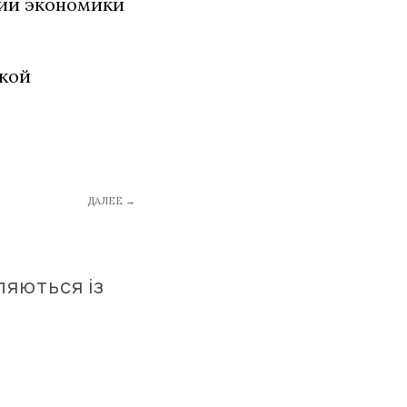
нии экономики
кой
ДАЛЕЕ →
ляються із