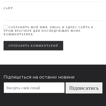
САЙТ
СОХРАНИТЬ МОЁ ИМЯ, EMAIL И АДРЕС САЙТА В
ЭТОМ БРАУЗЕРЕ ДЛЯ ПОСЛЕДУЮЩИХ МОИХ
КОММЕНТАРИЕВ.
ОТПРАВИТЬ КОММЕНТАРИЙ
Підпишіться на останні новини
E
Підписатись
m
a
i
l