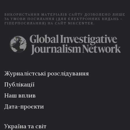
*
ВИКОРИСТАННЯ МАТЕРІАЛІВ САЙТУ ДОЗВОЛЕНО ЛИШЕ
ЗА УМОВИ ПОСИЛАННЯ (ДЛЯ ЕЛЕКТРОННИХ ВИДАНЬ -
ГІПЕРПОСИЛАННЯ) НА САЙТ NIKCENTER.
Журналістські розслідування
Публікації
Наш вплив
Дата-проєкти
Україна та світ