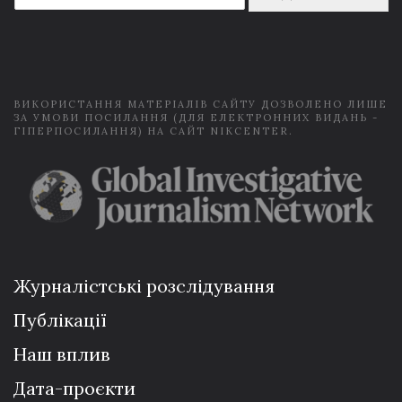
a
i
l
*
ВИКОРИСТАННЯ МАТЕРІАЛІВ САЙТУ ДОЗВОЛЕНО ЛИШЕ
ЗА УМОВИ ПОСИЛАННЯ (ДЛЯ ЕЛЕКТРОННИХ ВИДАНЬ -
ГІПЕРПОСИЛАННЯ) НА САЙТ NIKCENTER.
Журналістські розслідування
Публікації
Наш вплив
Дата-проєкти