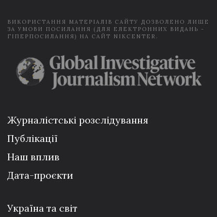
*
ВИКОРИСТАННЯ МАТЕРІАЛІВ САЙТУ ДОЗВОЛЕНО ЛИШЕ
ЗА УМОВИ ПОСИЛАННЯ (ДЛЯ ЕЛЕКТРОННИХ ВИДАНЬ -
ГІПЕРПОСИЛАННЯ) НА САЙТ NIKCENTER.
Журналістські розслідування
Публікації
Наш вплив
Дата-проєкти
Україна та світ