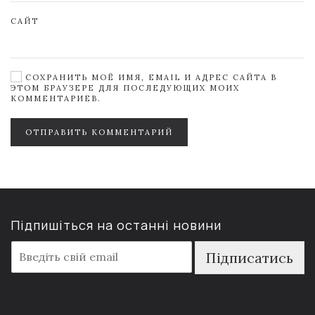
САЙТ
СОХРАНИТЬ МОЁ ИМЯ, EMAIL И АДРЕС САЙТА В
ЭТОМ БРАУЗЕРЕ ДЛЯ ПОСЛЕДУЮЩИХ МОИХ
КОММЕНТАРИЕВ.
ОТПРАВИТЬ КОММЕНТАРИЙ
Підпишіться на останні новини
E
Підписатись
m
a
i
l