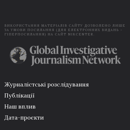
i
l
*
ВИКОРИСТАННЯ МАТЕРІАЛІВ САЙТУ ДОЗВОЛЕНО ЛИШЕ
ЗА УМОВИ ПОСИЛАННЯ (ДЛЯ ЕЛЕКТРОННИХ ВИДАНЬ -
ГІПЕРПОСИЛАННЯ) НА САЙТ NIKCENTER.
Журналістські розслідування
Публікації
Наш вплив
Дата-проєкти