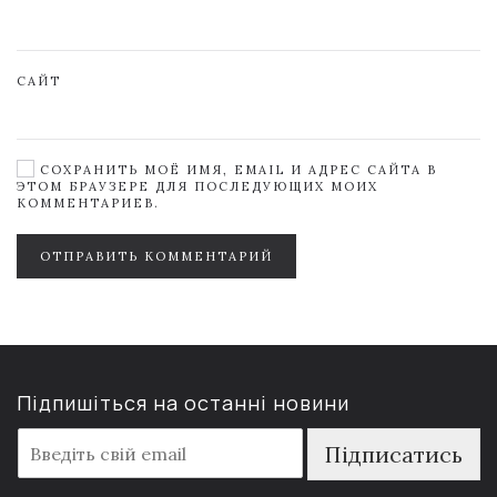
САЙТ
СОХРАНИТЬ МОЁ ИМЯ, EMAIL И АДРЕС САЙТА В
ЭТОМ БРАУЗЕРЕ ДЛЯ ПОСЛЕДУЮЩИХ МОИХ
КОММЕНТАРИЕВ.
ОТПРАВИТЬ КОММЕНТАРИЙ
Підпишіться на останні новини
E
Підписатись
m
a