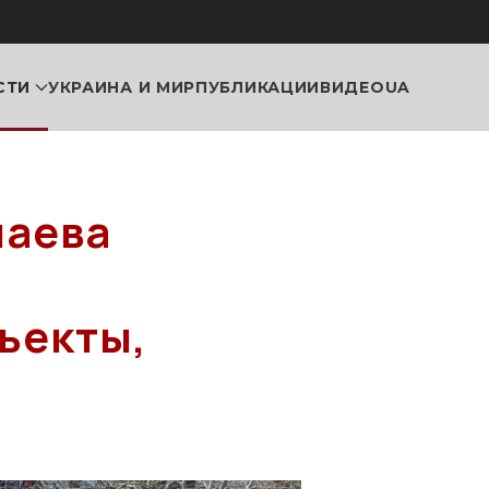
СТИ
УКРАИНА И МИР
ПУБЛИКАЦИИ
ВИДЕО
UA
лаева
ъекты,