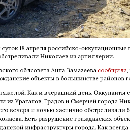
 суток 18 апреля российско-оккупационные 
обстреливали Николаев из артиллерии.
вского облсовета Анна Замазеева
сообщила
,
ажданские объекты в большинстве районов г
тяжелой. Как и вчерашний день. Оккупанты 
и из Ураганов, Градов и Смерчей города Н
его вечера и ночью хаотично обстреливали 
олаева. Есть разрушение гражданских объе
данской инфраструктуры города. Как всегда