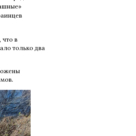
рашные»
раинцев
, что в
ало только два
чтожены
мов.