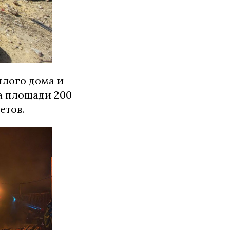
илого дома и
а площади 200
етов.