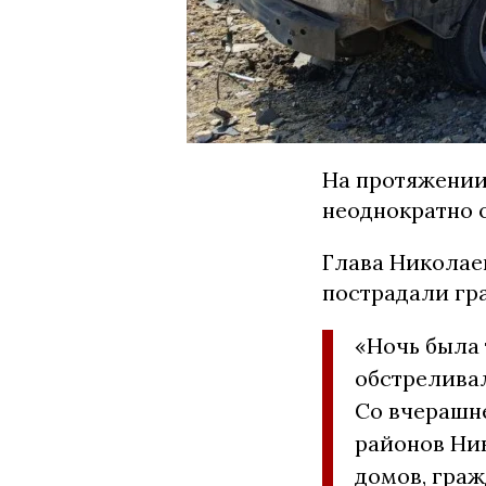
На протяжении
неоднократно 
Глава Николае
пострадали гр
«Ночь была 
обстреливал
Со вчерашн
районов Ник
домов, граж