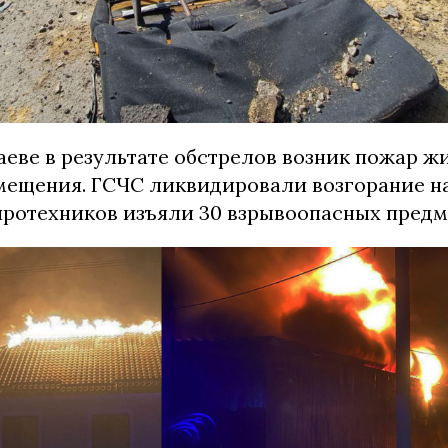
аеве в результате обстрелов возник пожар ж
мещения. ГСЧС ликвидировали возгорание н
пиротехников изъяли 30 взрывоопасных предм