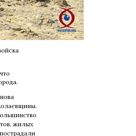
войска
 что
орода.
снова
иколаевщины.
большинство
ктов, жилых
 пострадали